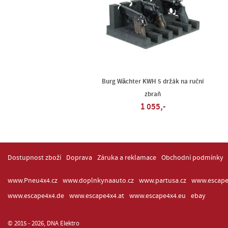
Burg Wächter KWH 5 držák na ruční
zbraň
1 055,-
Dostupnost zboží
Doprava
Záruka a reklamace
Obchodní podmínky
www.Pneu4x4.cz
www.doplnkynaauto.cz
www.partusa.cz
www.escape
www.escape4x4.de
www.escape4x4.at
www.escape4x4.eu
ebay
© 2015 - 2026, DNA Elektro