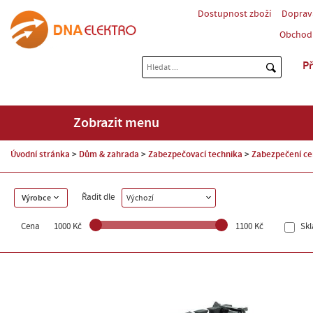
Dostupnost zboží
Doprav
Obchod
Př
Zobrazit menu
Úvodní stránka
Dům & zahrada
Zabezpečovací technika
Zabezpečení ce
Řadit dle
Výrobce
Výchozí
Cena
1000 Kč
1100 Kč
Sk