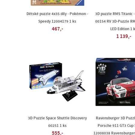
Dětské puzzle 4x35 díly - Pokémon -
3D puzzle RMS Titanic -
Speedy 12004179 1 ks
00154 RV 3D-Puzzle RMS
467,-
LED Edition 1 
1 139,-
3D Puzzle Space Shuttle Discovery
Ravensburger 3D Puzzl
00251 1 ks
Porsche 911 GT3 Cup 
555,-
12008038 Ravensburger