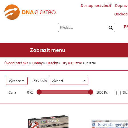
Dostupnost zboží
Doprav
Obchod
Př
Zobrazit menu
Úvodní stránka
Hobby
Hračky
Hry & Puzzle
Puzzle
Řadit dle
Výrobce
Výchozí
Cena
0 Kč
1600 Kč
Sk