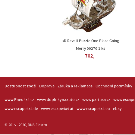
3D Revell Puzzle One Piece Going
Merry 00270 1 ks
702,-
Dostupnost zboží
Doprava
Záruka a reklamace
Obchodní podmínky
www.Pneu4x4.cz
www.doplnkynaauto.cz
www.partusa.cz
www.escape
www.escape4x4.de
www.escape4x4.at
www.escape4x4.eu
ebay
© 2015 - 2026, DNA Elektro