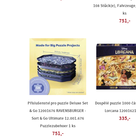
108 Stück(e), Fahrzeuge,
ks
751,-
Příslušenství pro puzzle Deluxe Set
Dospělé puzzle 1000 čás
& Go 12001676 RAVENSBURGER -
Lorcana 12001621
335,-
Sort & Go Ultimate 12.001.676
Puzzlezubehoer 1 ks
751,-