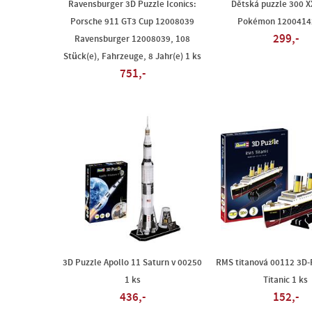
Ravensburger 3D Puzzle Iconics:
Dětská puzzle 300 XX
Porsche 911 GT3 Cup 12008039
Pokémon 12004142
299,-
Ravensburger 12008039, 108
Stück(e), Fahrzeuge, 8 Jahr(e) 1 ks
751,-
3D Puzzle Apollo 11 Saturn v 00250
RMS titanová 00112 3D-
1 ks
Titanic 1 ks
436,-
152,-