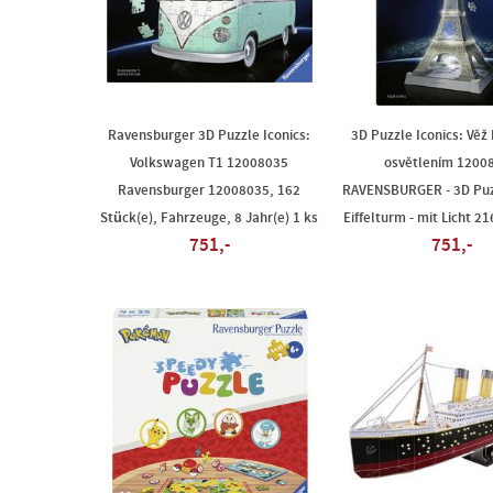
Ravensburger 3D Puzzle Iconics:
3D Puzzle Iconics: Věž E
Volkswagen T1 12008035
osvětlením 1200
Ravensburger 12008035, 162
RAVENSBURGER - 3D Puzz
Stück(e), Fahrzeuge, 8 Jahr(e) 1 ks
Eiffelturm - mit Licht 21
751,-
751,-