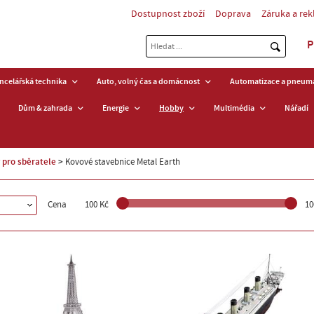
Dostupnost zboží
Doprava
Záruka a re
P
ancelářská technika
Auto, volný čas a domácnost
Automatizace a pneuma
Dům & zahrada
Energie
Hobby
Multimédia
Nářadí
 pro sběratele
Kovové stavebnice Metal Earth
Cena
100 Kč
10