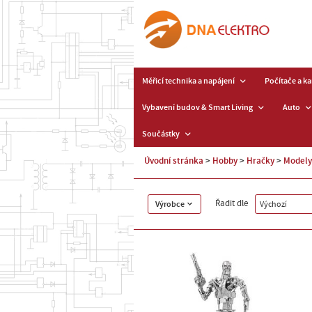
Měřicí technika a napájení
Počítače a k
Vybavení budov & Smart Living
Auto
Součástky
Úvodní stránka
Hobby
Hračky
Modely
Řadit dle
Výrobce
Výchozí