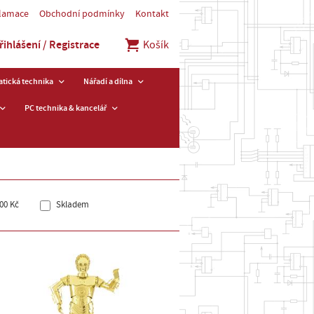
klamace
Obchodní podmínky
Kontakt
řihlášení / Registrace
Košík
tická technika
Nářadí a dílna
PC technika & kancelář
00 Kč
Skladem