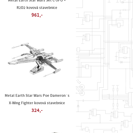
Metal Earth Star Wars Set C-3PO +
R2D2 kovová stavebnice
961,-
Metal Earth Star Wars Poe Dameron´s
X-Wing Fighter kovová stavebnice
324,-