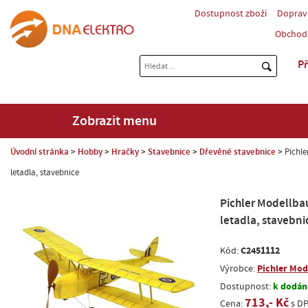
Dostupnost zboží
Doprav
Obchod
Př
Zobrazit menu
Úvodní stránka
Hobby
Hračky
Stavebnice
Dřevěné stavebnice
Pichl
letadla, stavebnice
Pichler Modellba
letadla, stavebni
C2451112
Kód:
Pichler Mod
Výrobce:
k dodání
Dostupnost:
713,- Kč
Cena:
s D