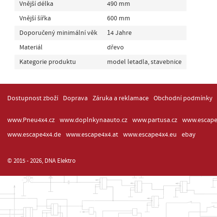
Vnější délka
490 mm
Vnější šířka
600 mm
Doporučený minimální věk
14 Jahre
Materiál
dřevo
Kategorie produktu
model letadla, stavebnice
Dostupnost zboží
Doprava
Záruka a reklamace
Obchodní podmínky
www.Pneu4x4.cz
www.doplnkynaauto.cz
www.partusa.cz
www.escape
www.escape4x4.de
www.escape4x4.at
www.escape4x4.eu
ebay
© 2015 - 2026, DNA Elektro