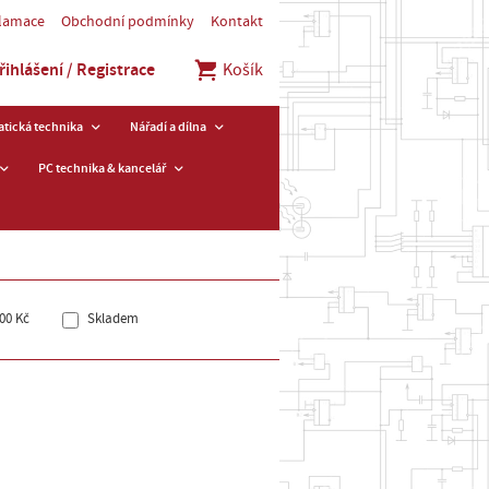
klamace
Obchodní podmínky
Kontakt
řihlášení / Registrace
Košík
tická technika
Nářadí a dílna
PC technika & kancelář
00 Kč
Skladem