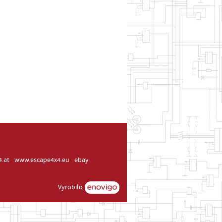
.at
www.escape4x4.eu
ebay
Vyrobilo