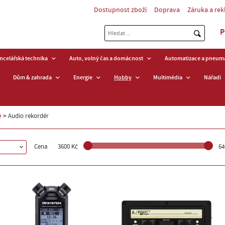
Dostupnost zboží
Doprava
Záruka a re
P
ancelářská technika
Auto, volný čas a domácnost
Automatizace a pneuma
Dům & zahrada
Energie
Hobby
Multimédia
Nářadí
e
Audio rekordér
Cena
3600 Kč
64