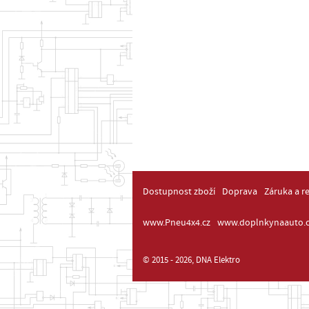
Dostupnost zboží
Doprava
Záruka a r
www.Pneu4x4.cz
www.doplnkynaauto.c
© 2015 - 2026, DNA Elektro