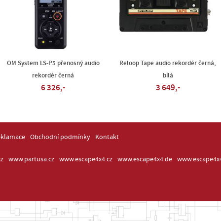
OM System LS-P5 přenosný audio
Reloop Tape audio rekordér černá,
rekordér černá
bílá
6 326,-
3 649,-
eklamace
Obchodní podmínky
Kontakt
z
www.partusa.cz
www.escape4x4.cz
www.escape4x4.de
www.escape4x4