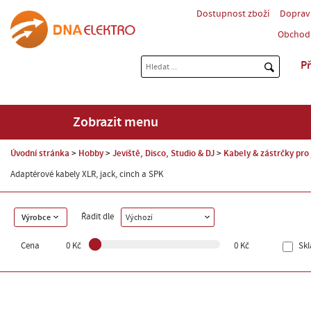
Dostupnost zboží
Doprav
Obchod
Př
Zobrazit menu
Úvodní stránka
Hobby
Jeviště, Disco, Studio & DJ
Kabely & zástrčky pro 
Adaptérové kabely XLR, jack, cinch a SPK
Řadit dle
Výrobce
Výchozí
Cena
0 Kč
0 Kč
Sk