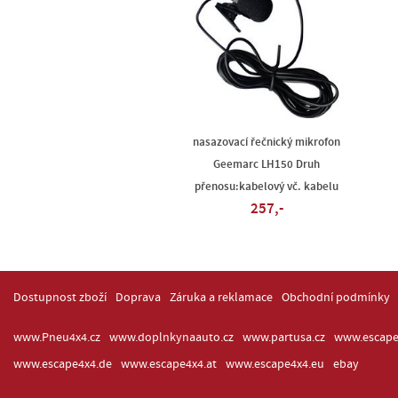
nasazovací řečnický mikrofon
Geemarc LH150 Druh
přenosu:kabelový vč. kabelu
257,-
Dostupnost zboží
Doprava
Záruka a reklamace
Obchodní podmínky
www.Pneu4x4.cz
www.doplnkynaauto.cz
www.partusa.cz
www.escape
www.escape4x4.de
www.escape4x4.at
www.escape4x4.eu
ebay