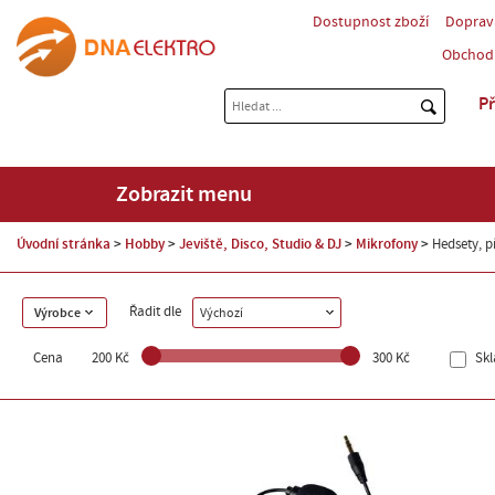
Dostupnost zboží
Doprav
Obchod
Př
Zobrazit menu
Úvodní stránka
Hobby
Jeviště, Disco, Studio & DJ
Mikrofony
Hedsety, p
Řadit dle
Výrobce
Výchozí
Cena
200 Kč
300 Kč
Sk