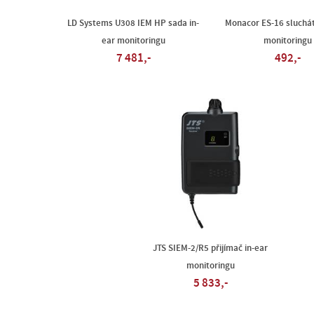
LD Systems U308 IEM HP sada in-
Monacor ES-16 sluchát
ear monitoringu
monitoringu
7 481,-
492,-
JTS SIEM-2/R5 přijímač in-ear
monitoringu
5 833,-