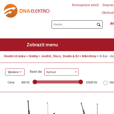
Dostupnost zboží
Doprav
Obchod
Př
Zobrazit menu
Úvodní stránka
Hobby
Jeviště, Disco, Studio & DJ
Mikrofony
In Ear - m
Řadit dle
Výrobce
Výchozí
Cena
400 Kč
10500 Kč
Sk