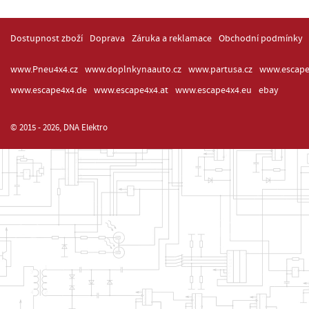
Dostupnost zboží
Doprava
Záruka a reklamace
Obchodní podmínky
www.Pneu4x4.cz
www.doplnkynaauto.cz
www.partusa.cz
www.escape
www.escape4x4.de
www.escape4x4.at
www.escape4x4.eu
ebay
© 2015 - 2026, DNA Elektro