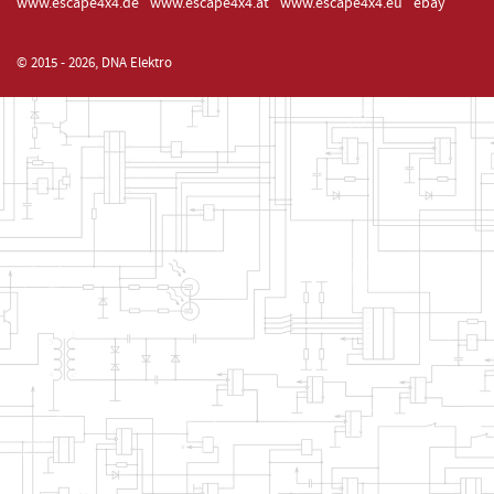
www.escape4x4.de
www.escape4x4.at
www.escape4x4.eu
ebay
© 2015 - 2026, DNA Elektro