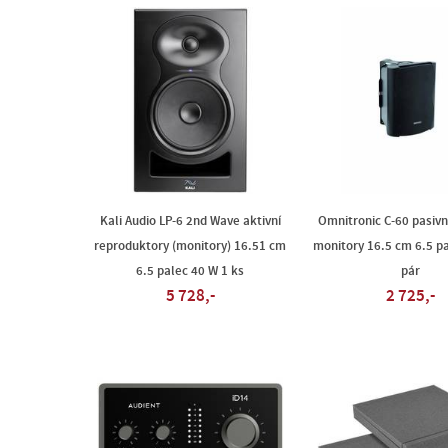
Kali Audio LP-6 2nd Wave aktivní
Omnitronic C-60 pasivn
reproduktory (monitory) 16.51 cm
monitory 16.5 cm 6.5 p
6.5 palec 40 W 1 ks
pár
5 728,-
2 725,-