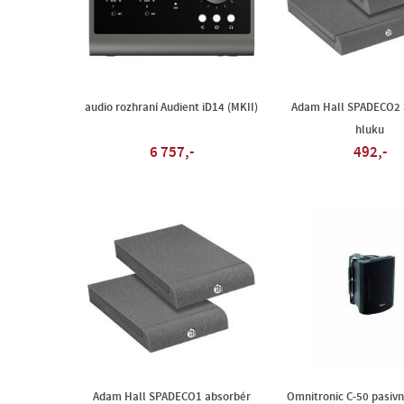
audio rozhraní Audient iD14 (MKII)
Adam Hall SPADECO2 
hluku
6 757,-
492,-
Adam Hall SPADECO1 absorbér
Omnitronic C-50 pasivn