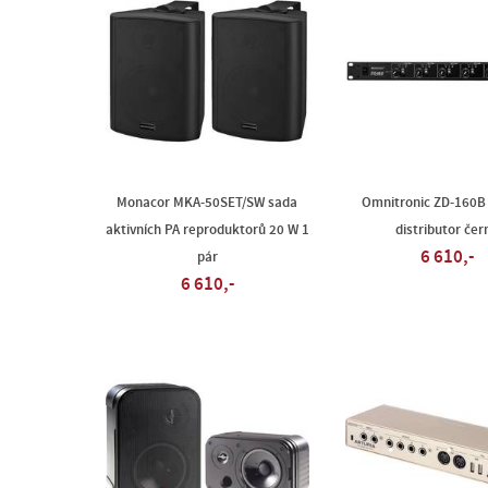
Monacor MKA-50SET/SW sada
Omnitronic ZD-160B
aktivních PA reproduktorů 20 W 1
distributor čer
6 610,-
pár
6 610,-