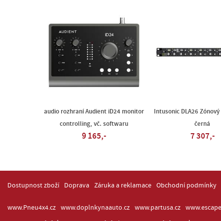
audio rozhraní Audient iD24 monitor
Intusonic DLA26 Zónový 
controlling, vč. softwaru
černá
9 165,-
7 307,-
Dostupnost zboží
Doprava
Záruka a reklamace
Obchodní podmínky
www.Pneu4x4.cz
www.doplnkynaauto.cz
www.partusa.cz
www.escape