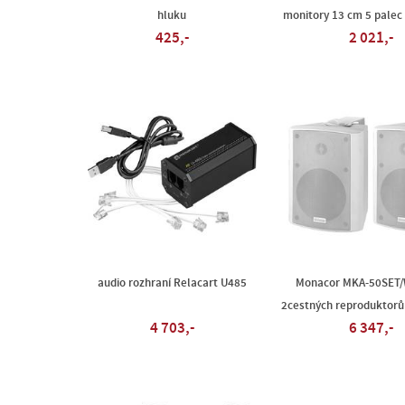
hluku
monitory 13 cm 5 palec
425,-
2 021,-
audio rozhraní Relacart U485
Monacor MKA-50SET/
2cestných reproduktorů
4 703,-
6 347,-