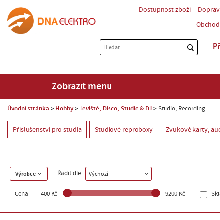
Dostupnost zboží
Doprav
Obchod
Př
Zobrazit menu
Úvodní stránka
Hobby
Jeviště, Disco, Studio & DJ
Studio, Recording
Příslušenství pro studia
Studiové reproboxy
Zvukové karty, aud
Řadit dle
Výrobce
Výchozí
Cena
400 Kč
9200 Kč
Sk