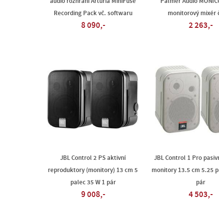
audio rozhraní Arturia MiniFuse
Palmer Audio MONIC
Recording Pack vč. softwaru
monitorový mixér 
8 090,-
2 263,-
JBL Control 2 PS aktivní
JBL Control 1 Pro pasiv
reproduktory (monitory) 13 cm 5
monitory 13.5 cm 5.25 p
palec 35 W 1 pár
pár
9 008,-
4 503,-