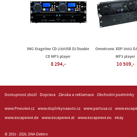
IMG Stageline CD-230USB DJ Double
Omnitronic XDP-3002 DJ
CD MP3 player
MP3 player
8 294,-
10 509,-
Dostupnost zboží
Doprava
Záruka a reklamace
Obchodní podmínky
www.Pneu4x4.cz
www.doplnkynaauto.cz
www.partusa.cz
www.escape
www.escape4x4.de
www.escape4x4.at
www.escape4x4.eu
ebay
© 2015 - 2026, DNA Elektro