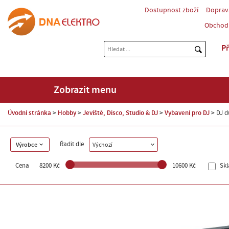
Dostupnost zboží
Doprav
Obchod
Př
Zobrazit menu
Úvodní stránka
Hobby
Jeviště, Disco, Studio & DJ
Vybavení pro DJ
DJ d
Řadit dle
Výrobce
Výchozí
Cena
8200 Kč
10600 Kč
Sk