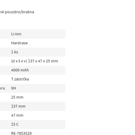
vné pouzdro/brašna
Li-Ion
Hardcase
1 ks
(d x š x v) 137 x 47 x 25 mm
4000 mAh
T zástrčka
oru
XH
25 mm
137 mm
47 mm
15 C
RE-7853529