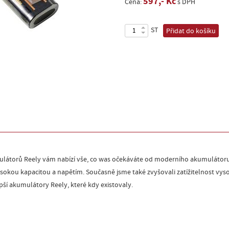
597,- Kč
Cena:
s DPH
ST
Přidat do košíku
látorů Reely vám nabízí vše, co was očekáváte od moderního akumulátoru
ysokou kapacitou a napětím. Současně jsme také zvyšovali zatížitelnost 
ší akumulátory Reely, které kdy existovaly.