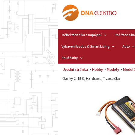
Měřicí technika a napájení
Počítače a k
Vybavení budov & Smart Living
Auto
Součástky
Úvodní stránka
Hobby
Modely
Modelá
články 2, 15 C, Hardcase, T zástrčka