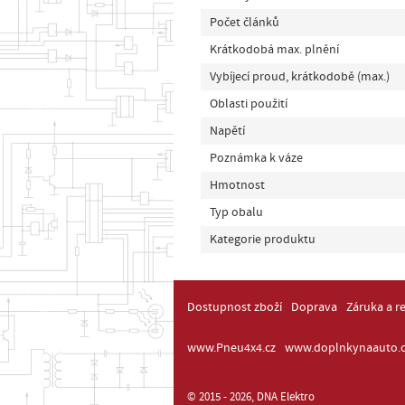
Počet článků
Krátkodobá max. plnění
Vybíjecí proud, krátkodobě (max.)
Oblasti použití
Napětí
Poznámka k váze
Hmotnost
Typ obalu
Kategorie produktu
Dostupnost zboží
Doprava
Záruka a r
www.Pneu4x4.cz
www.doplnkynaauto.c
© 2015 - 2026, DNA Elektro