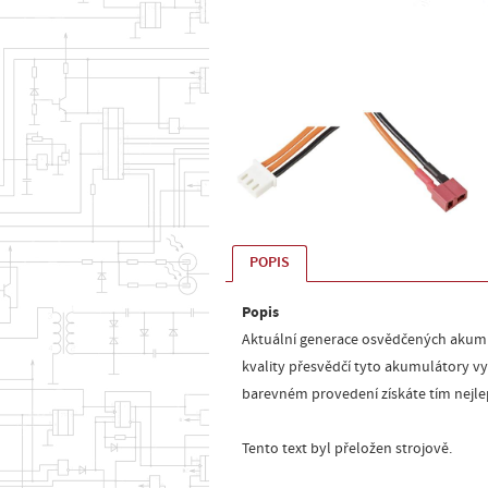
POPIS
Popis
Aktuální generace osvědčených akumu
kvality přesvědčí tyto akumulátory v
barevném provedení získáte tím nejlep
Tento text byl přeložen strojově.