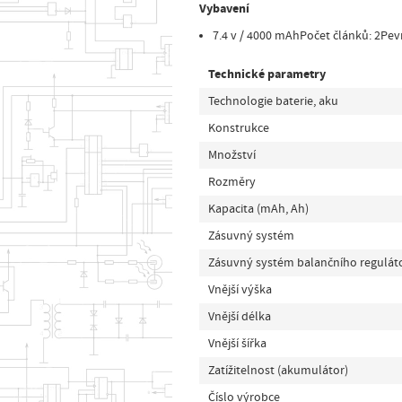
Vybavení
7.4 v / 4000 mAhPočet článků: 2Pe
Technické parametry
Technologie baterie, aku
Konstrukce
Množství
Rozměry
Kapacita (mAh, Ah)
Zásuvný systém
Zásuvný systém balančního regulát
Vnější výška
Vnější délka
Vnější šířka
Zatížitelnost (akumulátor)
Číslo výrobce