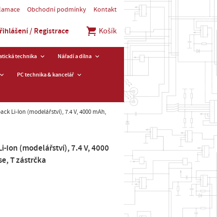
klamace
Obchodní podmínky
Kontakt
řihlášení / Registrace
Košík
tická technika
Nářadí a dílna
PC technika & kancelář
ck Li-Ion (modelářství), 7.4 V, 4000 mAh,
-Ion (modelářství), 7.4 V, 4000
se, T zástrčka