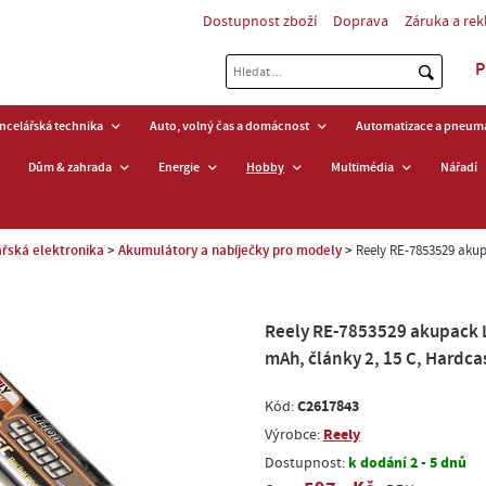
Dostupnost zboží
Doprava
Záruka a re
P
ancelářská technika
Auto, volný čas a domácnost
Automatizace a pneuma
Dům & zahrada
Energie
Hobby
Multimédia
Nářadí
řská elektronika
Akumulátory a nabíječky pro modely
Reely RE-7853529 akupa
Reely RE-7853529 akupack Li
mAh, články 2, 15 C, Hardca
C2617843
Kód:
Reely
Výrobce:
k dodání 2 - 5 dnů
Dostupnost: