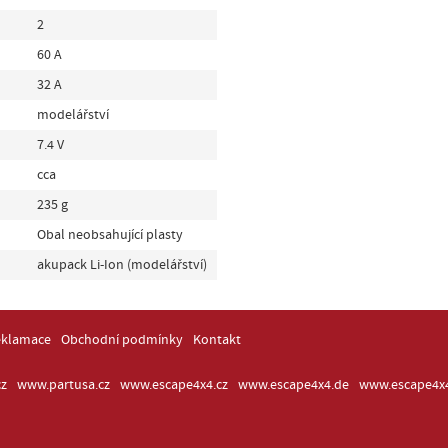
2
60 A
32 A
modelářství
7.4 V
cca
235 g
Obal neobsahující plasty
akupack Li-Ion (modelářství)
eklamace
Obchodní podmínky
Kontakt
z
www.partusa.cz
www.escape4x4.cz
www.escape4x4.de
www.escape4x4