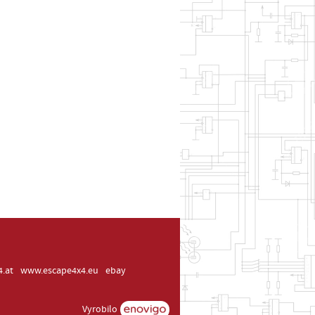
.at
www.escape4x4.eu
ebay
Vyrobilo