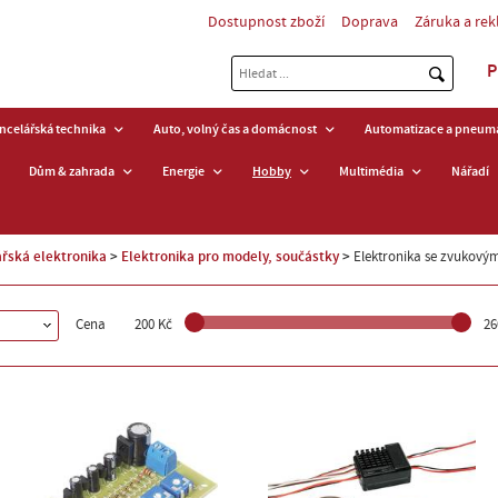
Dostupnost zboží
Doprava
Záruka a re
P
ancelářská technika
Auto, volný čas a domácnost
Automatizace a pneuma
Dům & zahrada
Energie
Hobby
Multimédia
Nářadí
řská elektronika
Elektronika pro modely, součástky
Elektronika se zvukovým
Cena
200 Kč
26