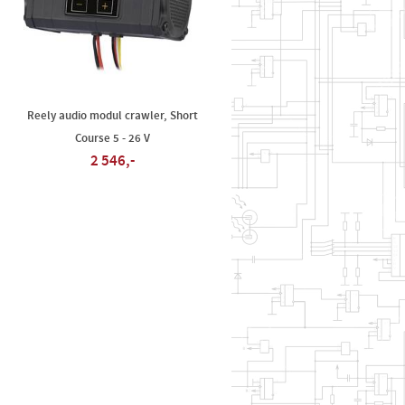
Reely audio modul crawler, Short
Course 5 - 26 V
2 546,-