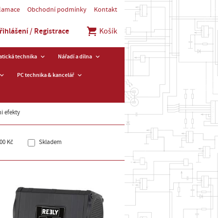
klamace
Obchodní podmínky
Kontakt
řihlášení / Registrace
Košík
tická technika
Nářadí a dílna
PC technika & kancelář
i efekty
00 Kč
Skladem