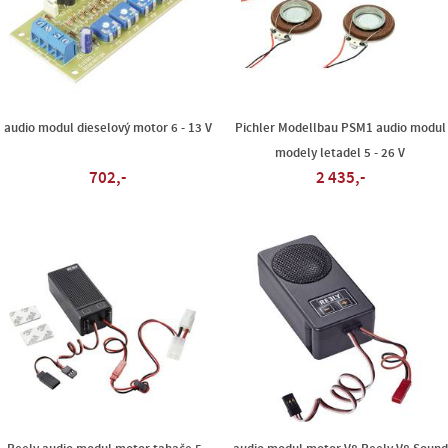
audio modul dieselový motor 6 - 13 V
Pichler Modellbau PSM1 audio modul
modely letadel 5 - 26 V
702,-
2 435,-