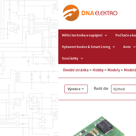
Měřicí technika a napájení
Počítače a k
Vybavení budov & Smart Living
Auto
Součástky
Úvodní stránka
Hobby
Modely
Modelá
Řadit dle
Výrobce
Výchozí