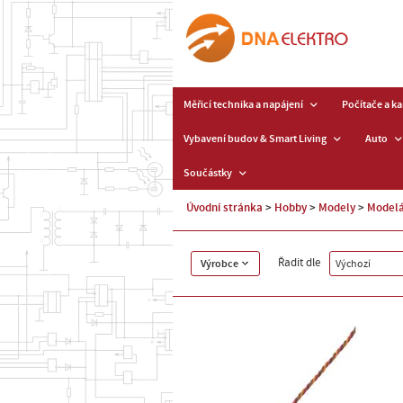
Měřicí technika a napájení
Počítače a k
Vybavení budov & Smart Living
Auto
Součástky
Úvodní stránka
Hobby
Modely
Modelá
Řadit dle
Výrobce
Výchozí