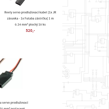
Reely servo prodlužovací kabel [1x JR
zásuvka - 1x Futaba zástrčka] 1 m
0.14 mm² plochý 10 ks
520,-
u servo prodlužovací
.15 mm² pozlacené