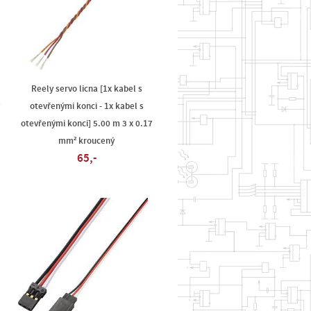
Reely servo licna [1x kabel s
ý
otevřenými konci - 1x kabel s
otevřenými konci] 5.00 m 3 x 0.17
mm² kroucený
65,-