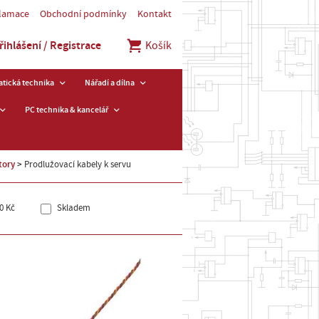
klamace
Obchodní podmínky
Kontakt
řihlášení / Registrace
Košík
tická technika
Nářadí a dílna
PC technika & kancelář
tory
Prodlužovací kabely k servu
0 Kč
Skladem