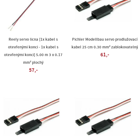
Reely servo licna [1x kabel s
Pichler Modellbau servo prodlužovací
otevřenými konci - 1x kabel s
kabel 25 cm 0.30 mm² zablokovateln
61,-
otevřenými konci] 5.00 m 3 x 0.17
mm² plochý
57,-