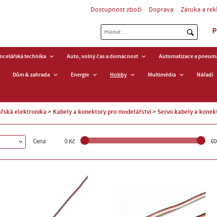
Dostupnost zboží
Doprava
Záruka a re
P
ancelářská technika
Auto, volný čas a domácnost
Automatizace a pneuma
Dům & zahrada
Energie
Hobby
Multimédia
Nářadí
řská elektronika
Kabely a konektory pro modelářství
Servo kabely a konek
Cena
0 Kč
60