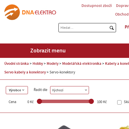
Dostupnost zboží
Doprav
Obchod
Př
Zobrazit menu
Úvodní stránka
Hobby
Modely
Modelářská elektronika
Kabely a kone
Servo kabely a konektory
Servo-konektory
Řadit dle
Výrobce
Výchozí
Cena
0 Kč
100 Kč
Sk