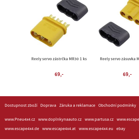
Reely servo zástrčka MR30 1 ks
Reely servo zásuvka 
69,-
69,-
Dostupnost zboží
Doprava
Záruka a reklamace
Obchodní podmínky
www.Pneu4x4.cz
www.doplnkynaauto.cz
www.partusa.cz
www.escape
www.escape4x4.de
www.escape4x4.at
www.escape4x4.eu
ebay