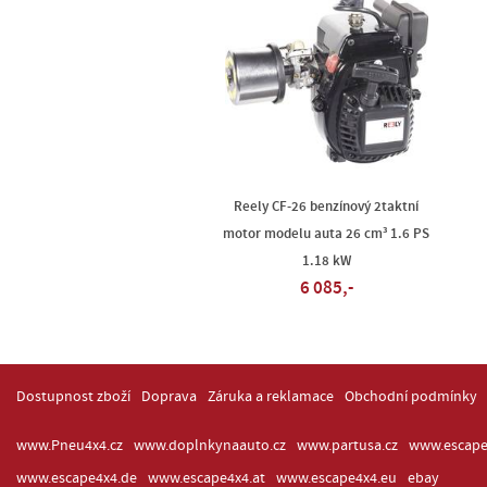
Reely CF-26 benzínový 2taktní
motor modelu auta 26 cm³ 1.6 PS
1.18 kW
6 085,-
Dostupnost zboží
Doprava
Záruka a reklamace
Obchodní podmínky
www.Pneu4x4.cz
www.doplnkynaauto.cz
www.partusa.cz
www.escape
www.escape4x4.de
www.escape4x4.at
www.escape4x4.eu
ebay