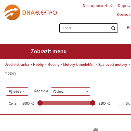
Dostupnost zboží
Doprav
Obchod
Př
Zobrazit menu
Úvodní stránka
Hobby
Modely
Motory k modelům
Spalovací motory
motory
Řadit dle
Výrobce
Výchozí
Cena
6000 Kč
6100 Kč
Sk