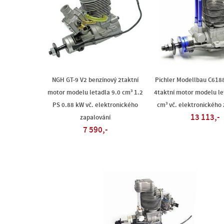
NGH GT-9 V2 benzínový 2taktní
Pichler Modellbau C618
motor modelu letadla 9.0 cm³ 1.2
4taktní motor modelu le
PS 0.88 kW vč. elektronického
cm³ vč. elektronického
13 113,-
zapalování
7 590,-