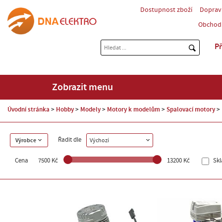
Dostupnost zboží
Doprav
Obchod
Př
Zobrazit menu
Úvodní stránka
Hobby
Modely
Motory k modelům
Spalovací motory
Řadit dle
Výrobce
Výchozí
Cena
7500 Kč
13200 Kč
Sk