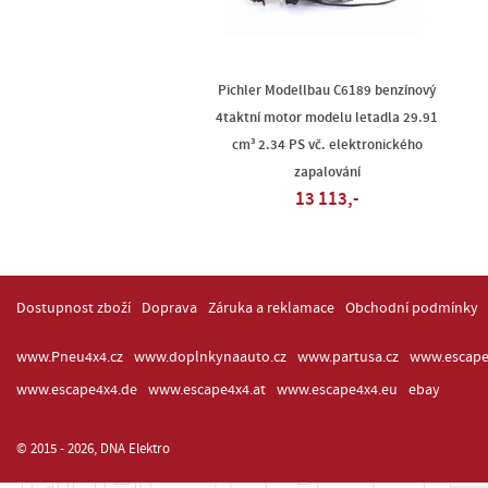
Pichler Modellbau C6189 benzínový
4taktní motor modelu letadla 29.91
cm³ 2.34 PS vč. elektronického
zapalování
13 113,-
Dostupnost zboží
Doprava
Záruka a reklamace
Obchodní podmínky
www.Pneu4x4.cz
www.doplnkynaauto.cz
www.partusa.cz
www.escape
www.escape4x4.de
www.escape4x4.at
www.escape4x4.eu
ebay
© 2015 - 2026, DNA Elektro