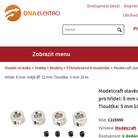
Dostupnost zboží
Doprav
Obchod
Př
Zobrazit menu
Úvodní stránka
Hobby
Modely
Příslušenství k modelům
Modelcraft st
hřídel: 8 mm vnější Ø: 12 mm Tloušťka: 5 mm 10 ks
Modelcraft stavě
pro hřídel: 8 mm 
Tloušťka: 5 mm 1
C225550
Kód:
Modelcraft
Výrobce:
k dodání
Dostupnost: