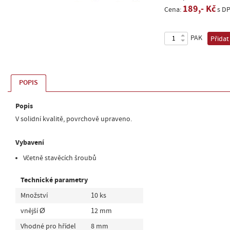
189,- Kč
Cena:
s D
PAK
Přidat
POPIS
Popis
V solidní kvalitě, povrchově upraveno.
Vybavení
Včetně stavěcích šroubů
Technické parametry
Množství
10 ks
vnější Ø
12 mm
Vhodné pro hřídel
8 mm