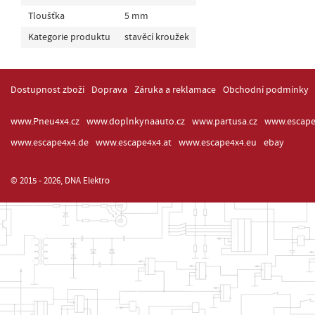
Tloušťka
5 mm
Kategorie produktu
stavěcí kroužek
Dostupnost zboží
Doprava
Záruka a reklamace
Obchodní podmínky
www.Pneu4x4.cz
www.doplnkynaauto.cz
www.partusa.cz
www.escape
www.escape4x4.de
www.escape4x4.at
www.escape4x4.eu
ebay
© 2015 - 2026, DNA Elektro