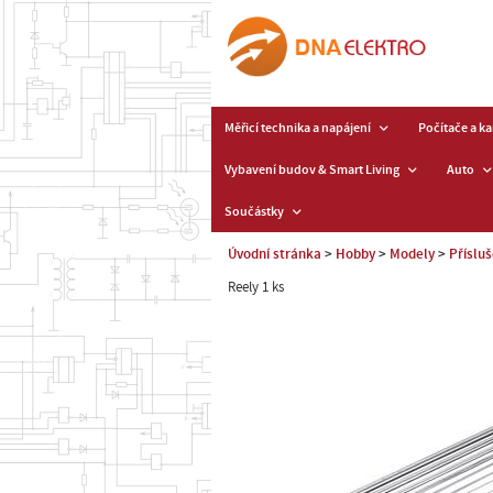
Měřicí technika a napájení
Počítače a k
Vybavení budov & Smart Living
Auto
Součástky
Úvodní stránka
Hobby
Modely
Příslu
Reely 1 ks