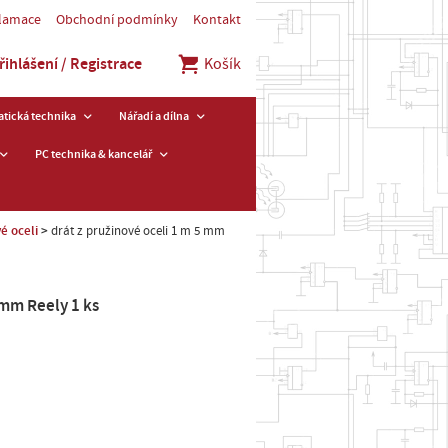
klamace
Obchodní podmínky
Kontakt
řihlášení / Registrace
Košík
tická technika
Nářadí a dílna
PC technika & kancelář
é oceli
drát z pružinové oceli 1 m 5 mm
 mm Reely 1 ks