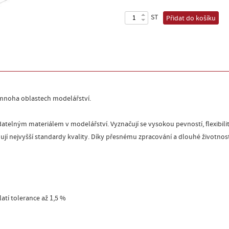
ST
Přidat do košíku
v mnoha oblastech modelářství.
datelným materiálem v modelářství. Vyznačují se vysokou pevností, flexibilit
jí nejvyšší standardy kvality. Díky přesnému zpracování a dlouhé životnost
atí tolerance až 1,5 %