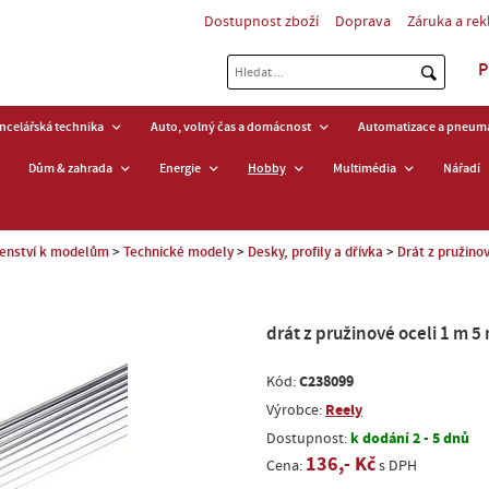
Dostupnost zboží
Doprava
Záruka a re
P
ancelářská technika
Auto, volný čas a domácnost
Automatizace a pneuma
Dům & zahrada
Energie
Hobby
Multimédia
Nářadí
šenství k modelům
Technické modely
Desky, profily a dřívka
Drát z pružinov
drát z pružinové oceli 1 m 5
C238099
Kód:
Reely
Výrobce:
k dodání 2 - 5 dnů
Dostupnost:
136,- Kč
Cena:
s DPH