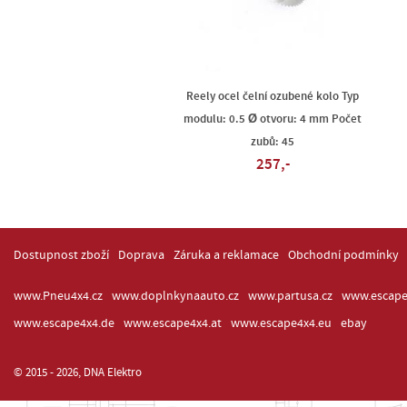
Reely ocel čelní ozubené kolo Typ
modulu: 0.5 Ø otvoru: 4 mm Počet
zubů: 45
257,-
Dostupnost zboží
Doprava
Záruka a reklamace
Obchodní podmínky
www.Pneu4x4.cz
www.doplnkynaauto.cz
www.partusa.cz
www.escape
www.escape4x4.de
www.escape4x4.at
www.escape4x4.eu
ebay
© 2015 - 2026, DNA Elektro