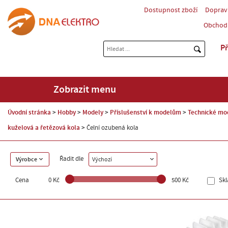
Dostupnost zboží
Doprav
Obchod
Př
Zobrazit menu
Úvodní stránka
Hobby
Modely
Příslušenství k modelům
Technické mo
kuželová a řetězová kola
Čelní ozubená kola
Řadit dle
Výrobce
Výchozí
Cena
0 Kč
500 Kč
Sk