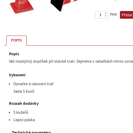
PAK
Přidat
POPIS
Popis
Váš nezbýtný doplňek při stavbě trati. Zejména v zatačkách tímto označ
Vybavení
Označte si závodní trať
Sada 5 kusů
Rozsah dodávky
5 kuželů
Lepicí páska.
Technické parametry