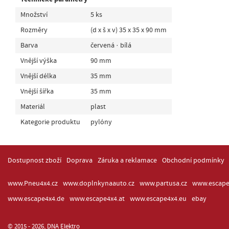
Množství
5 ks
Rozměry
(d x š x v) 35 x 35 x 90 mm
Barva
červená · bílá
Vnější výška
90 mm
Vnější délka
35 mm
Vnější šířka
35 mm
Materiál
plast
Kategorie produktu
pylóny
Dostupnost zboží
Doprava
Záruka a reklamace
Obchodní podmínky
www.Pneu4x4.cz
www.doplnkynaauto.cz
www.partusa.cz
www.escape
www.escape4x4.de
www.escape4x4.at
www.escape4x4.eu
ebay
© 2015 - 2026, DNA Elektro