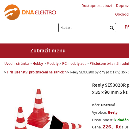
Dostupnost zboží
Doprav
Obchod
Př
Zobrazit menu
Úvodní stránka
Hobby
Modely
RC modely aut
Příslušenství a náhradní
Příslušenství pro značení na silnicích
Reely SE93020R pylóny (d x š x v) 35 x
Reely SE93020R py
x 35 x 90 mm 5 ks
C232658
Kód:
Reely
Výrobce:
k dodání
Dostupnost:
226,- Kč
Cena:
s D