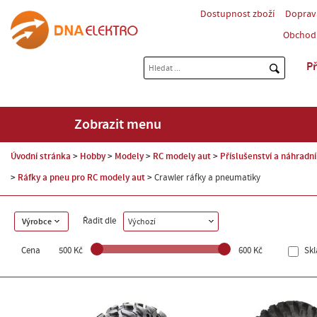
Dostupnost zboží
Doprav
Obchod
Př
Zobrazit menu
Úvodní stránka
Hobby
Modely
RC modely aut
Příslušenství a náhradní
Ráfky a pneu pro RC modely aut
Crawler ráfky a pneumatiky
Řadit dle
Výrobce
Výchozí
Cena
500 Kč
600 Kč
Sk