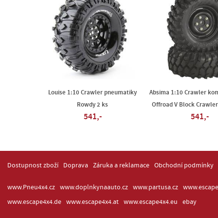
Louise 1:10 Crawler pneumatiky
Absima 1:10 Crawler kom
Rowdy 2 ks
Offroad V Block Crawler
541,-
541,-
Dostupnost zboží
Doprava
Záruka a reklamace
Obchodní podmínky
www.Pneu4x4.cz
www.doplnkynaauto.cz
www.partusa.cz
www.escape
www.escape4x4.de
www.escape4x4.at
www.escape4x4.eu
ebay