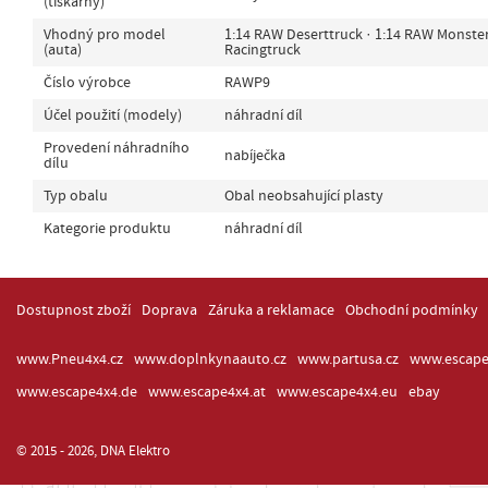
(tiskárny)
Vhodný pro model
1:14 RAW Deserttruck · 1:14 RAW Monster
(auta)
Racingtruck
Číslo výrobce
RAWP9
Účel použití (modely)
náhradní díl
Provedení náhradního
nabíječka
dílu
Typ obalu
Obal neobsahující plasty
Kategorie produktu
náhradní díl
Dostupnost zboží
Doprava
Záruka a reklamace
Obchodní podmínky
www.Pneu4x4.cz
www.doplnkynaauto.cz
www.partusa.cz
www.escape
www.escape4x4.de
www.escape4x4.at
www.escape4x4.eu
ebay
© 2015 - 2026, DNA Elektro