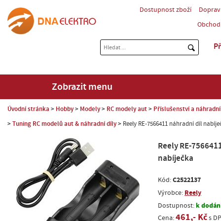
Dostupnost zboží
Doprav
Obchod
Př
Zobrazit menu
Úvodní stránka
Hobby
Modely
RC modely aut
Příslušenství a náhradní
Tuning RC modelů aut & náhradní díly
Reely RE-7566411 náhradní díl nabíje
Reely RE-7566411
nabíječka
C2522137
Kód:
Reely
Výrobce:
k dodání
Dostupnost:
461,- Kč
Cena:
s D