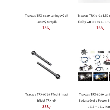
Traxxas TRX-8859 tuningový díl
Traxxas TRX-9718 LED 
Lanový naviják
čočky v/h pro 9711 BR
136,-
163,-
Traxxas TRX-9729 Přední hnací
Traxxas TRX-8090 tuni
hřídel TRX-4M
Sada světel s Power S
383,-
9111 + 9112 Ka