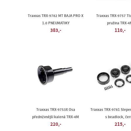
Traxxas TRX-9782 MT BAJA PRO X
Traxxas TRX-9757 Tl
1.0 PNEUMATIKY
pružina TRX-4
383,-
110,-
Traxxas TRX-9753X Osa
Traxxas TRX-9781 Slepen
přední/vnější kalená TRX-4M
s beadlock, če
220,-
215,-