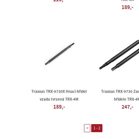
189,-
Traxxas TRX-9730X Hnací hřídel
Traxxas TRX-9730 Zad
vzadu tvrzená TRX-4M
hřídele TRX-4
189,-
247,-
<
1 - 2