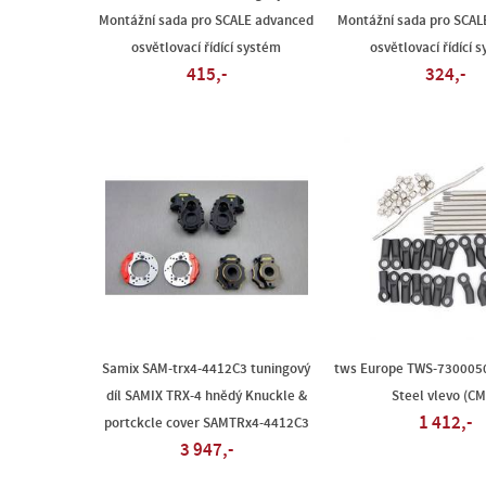
Montážní sada pro SCALE advanced
Montážní sada pro SCAL
osvětlovací řídící systém
osvětlovací řídící 
415,-
324,-
Samix SAM-trx4-4412C3 tuningový
tws Europe TWS-730005
díl SAMIX TRX-4 hnědý Knuckle &
Steel vlevo (CM
1 412,-
portckcle cover SAMTRx4-4412C3
3 947,-