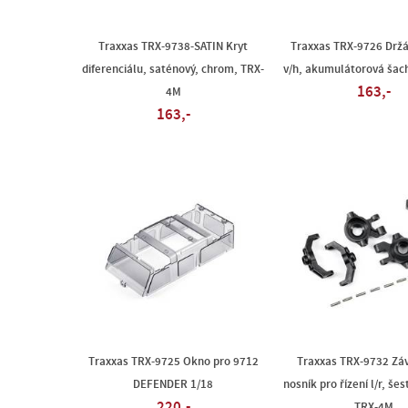
Traxxas TRX-9738-SATIN Kryt
Traxxas TRX-9726 Držá
diferenciálu, saténový, chrom, TRX-
v/h, akumulátorová šac
163,-
4M
163,-
Traxxas TRX-9725 Okno pro 9712
Traxxas TRX-9732 Záv
DEFENDER 1/18
nosník pro řízení l/r, šes
220,-
TRX-4M