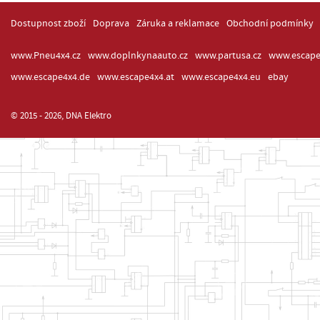
Dostupnost zboží
Doprava
Záruka a reklamace
Obchodní podmínky
www.Pneu4x4.cz
www.doplnkynaauto.cz
www.partusa.cz
www.escape
www.escape4x4.de
www.escape4x4.at
www.escape4x4.eu
ebay
© 2015 - 2026, DNA Elektro