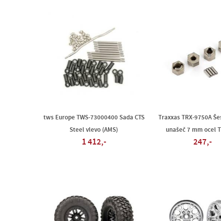
tws Europe TWS-73000400 Sada CTS
Traxxas TRX-9750A Še
Steel vlevo (AMS)
unašeč 7 mm ocel 
1 412,-
247,-