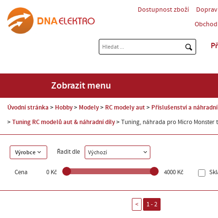
Dostupnost zboží
Doprav
Obchod
Př
Zobrazit menu
Úvodní stránka
Hobby
Modely
RC modely aut
Příslušenství a náhradní
Tuning RC modelů aut & náhradní díly
Tuning, náhrada pro Micro Monster t
Řadit dle
Výrobce
Výchozí
Cena
0 Kč
4000 Kč
Sk
<
1 - 2