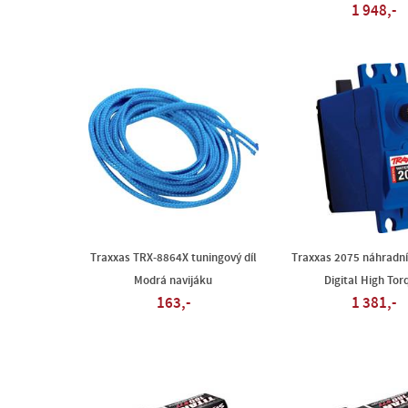
1 948,-
Traxxas TRX-8864X tuningový díl
Traxxas 2075 náhradní 
Modrá navijáku
Digital High Tor
163,-
1 381,-