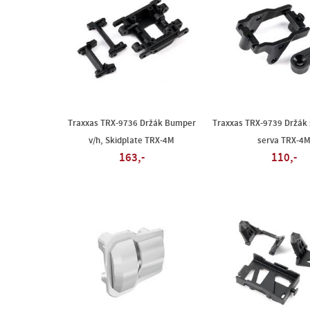
Traxxas TRX-9736 Držák Bumper
Traxxas TRX-9739 Držák 
v/h, Skidplate TRX-4M
serva TRX-4
163,-
110,-