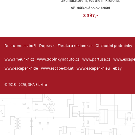
akumulátorem, včetně mikrofonu,
vč. dálkového ovládání
3 397,-
Dostupnost zboží
Doprava
Záruka a reklamace
Obchodní podmínky
www.Pneu4x4.cz
www.doplnkynaauto.cz
www.partusa.cz
www.escape
www.escape4x4.de
www.escape4x4.at
www.escape4x4.eu
ebay
© 2015 - 2026, DNA Elektro