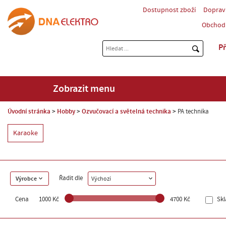
Dostupnost zboží
Doprav
Obchod
Př
Zobrazit menu
Úvodní stránka
Hobby
Ozvučovací a světelná technika
PA technika
Karaoke
Řadit dle
Výrobce
Výchozí
Cena
1000 Kč
4700 Kč
Sk