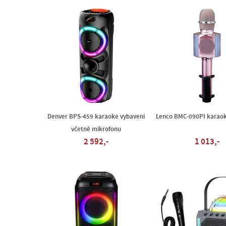
Denver BPS-459 karaoke vybavení
Lenco BMC-090PI karaok
včetně mikrofonu
2 592,-
1 013,-