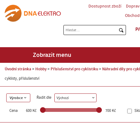
Dostupnost zboží
Doprav
Obchod
Př
Zobrazit menu
Úvodní stránka
Hobby
Příslušenství pro cyklistiku
Náhradní díly pro cykl
cyklisty, příslušenství
Řadit dle
Výrobce
Výchozí
Cena
600 Kč
700 Kč
Sk