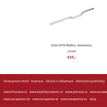
Zoom MTB-Řídítka, Aluminium,
63364
635,-
Dostupnost zboží
Doprava
Záruka a reklamace
Obchodní podmínky
www.Pneu4x4.cz
www.doplnkynaauto.cz
www.partusa.cz
www.escape
www.escape4x4.de
www.escape4x4.at
www.escape4x4.eu
ebay