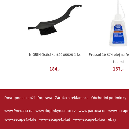
NIGRIN čisticí kartáč 85525 1 ks
Pressol 10 574 olej na ř
100 ml
184,-
157,-
Dostupnost zboží
Doprava
Záruka a reklamace
Obchodní podmínky
www.Pneu4x4.cz
www.doplnkynaauto.cz
www.partusa.cz
www.escape
www.escape4x4.de
www.escape4x4.at
www.escape4x4.eu
ebay