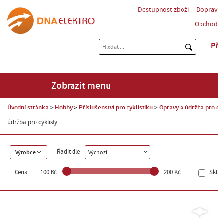
Dostupnost zboží
Doprav
Obchod
Př
Zobrazit menu
Úvodní stránka
Hobby
Příslušenství pro cyklistiku
Opravy a údržba pro c
údržba pro cyklisty
Řadit dle
Výrobce
Výchozí
Cena
100 Kč
200 Kč
Sk