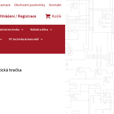
klamace
Obchodní podmínky
Kontakt
řihlášení / Registrace
Košík
tická technika
Nářadí a dílna
PC technika & kancelář
tická hračka