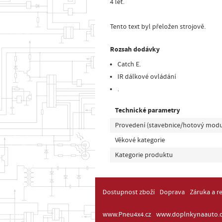
4 let.
Tento text byl přeložen strojově.
Rozsah dodávky
Catch E.
IR dálkové ovládání
.
Technické parametry
Provedení (stavebnice/hotový modu
Věkové kategorie
Kategorie produktu
Dostupnost zboží
Doprava
Záruka a r
www.Pneu4x4.cz
www.doplnkynaauto.c