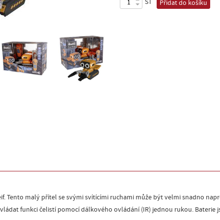
ST
Přidat do košíku
eif. Tento malý přítel se svými svítícími ruchami může být velmi snadno n
vládat funkci čelistí pomocí dálkového ovládání (IR) jednou rukou. Baterie 