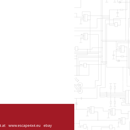
.at
www.escape4x4.eu
ebay