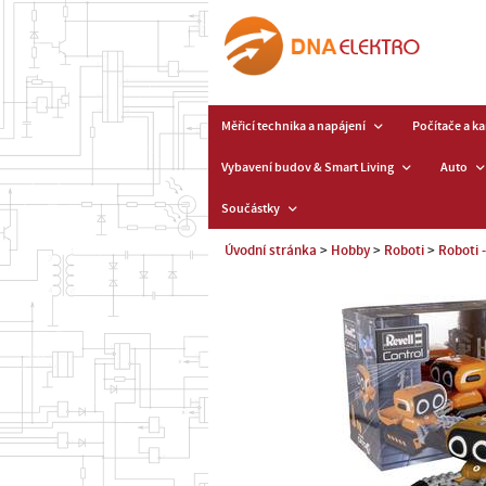
Měřicí technika a napájení
Počítače a k
Vybavení budov & Smart Living
Auto
Součástky
Úvodní stránka
Hobby
Roboti
Roboti 