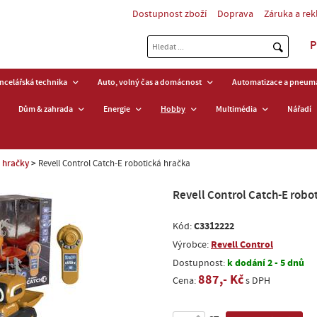
Dostupnost zboží
Doprava
Záruka a re
P
ancelářská technika
Auto, volný čas a domácnost
Automatizace a pneuma
Dům & zahrada
Energie
Hobby
Multimédia
Nářadí
- hračky
Revell Control Catch-E robotická hračka
Revell Control Catch-E robo
C3312222
Kód:
Revell Control
Výrobce:
k dodání 2 - 5 dnů
Dostupnost:
887,- Kč
Cena:
s DPH