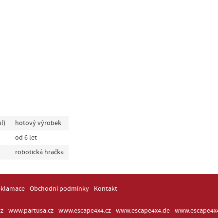
l)
hotový výrobek
od 6 let
robotická hračka
eklamace
Obchodní podmínky
Kontakt
z
www.partusa.cz
www.escape4x4.cz
www.escape4x4.de
www.escape4x4