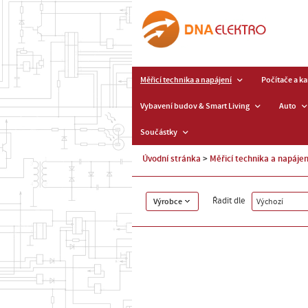
Měřicí technika a napájení
Počítače a k
Vybavení budov & Smart Living
Auto
Součástky
Úvodní stránka
Měřicí technika a napájen
Řadit dle
Výrobce
Výchozí