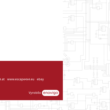
.at
www.escape4x4.eu
ebay
Vyrobilo