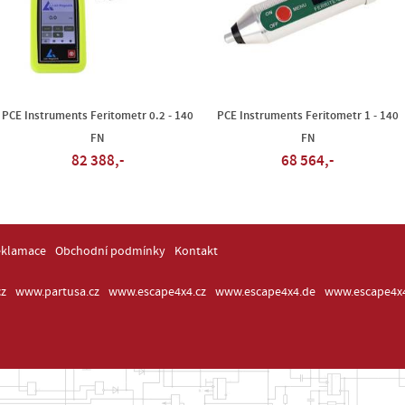
PCE Instruments Feritometr 0.2 - 140
PCE Instruments Feritometr 1 - 140
FN
FN
82 388,-
68 564,-
eklamace
Obchodní podmínky
Kontakt
z
www.partusa.cz
www.escape4x4.cz
www.escape4x4.de
www.escape4x4