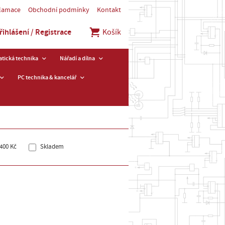
klamace
Obchodní podmínky
Kontakt
řihlášení / Registrace
Košík
tická technika
Nářadí a dílna
PC technika & kancelář
400 Kč
Skladem