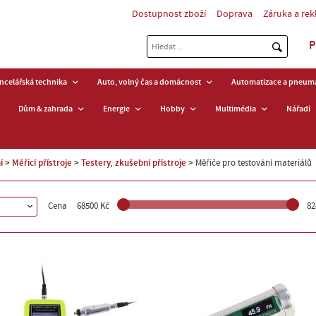
Dostupnost zboží
Doprava
Záruka a re
P
ancelářská technika
Auto, volný čas a domácnost
Automatizace a pneuma
Dům & zahrada
Energie
Hobby
Multimédia
Nářadí
í
Měřicí přístroje
Testery, zkušební přístroje
Měřiče pro testování materiálů
Cena
68500 Kč
82