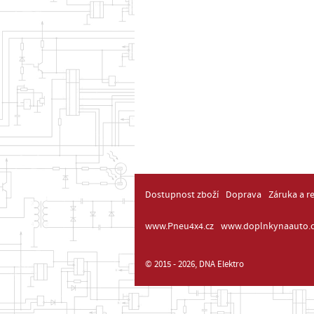
Dostupnost zboží
Doprava
Záruka a r
www.Pneu4x4.cz
www.doplnkynaauto.c
© 2015 - 2026, DNA Elektro