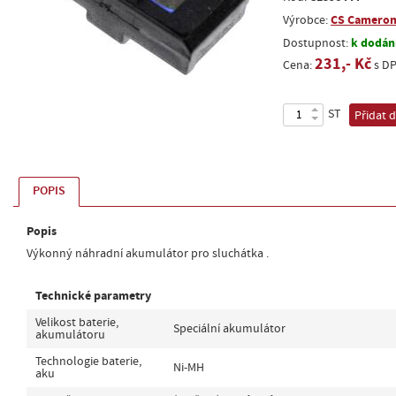
CS Cameron
Výrobce:
k dodání
Dostupnost:
231,- Kč
Cena:
s D
ST
Přidat 
POPIS
Popis
Výkonný náhradní akumulátor pro sluchátka .
Technické parametry
Velikost baterie,
Speciální akumulátor
akumulátoru
Technologie baterie,
Ni-MH
aku