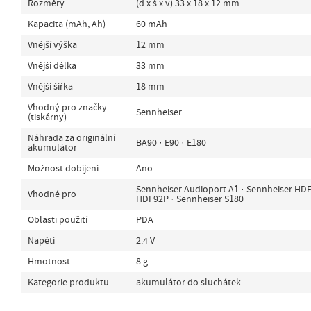
Rozměry
(d x š x v) 33 x 18 x 12 mm
Kapacita (mAh, Ah)
60 mAh
Vnější výška
12 mm
Vnější délka
33 mm
Vnější šířka
18 mm
Vhodný pro značky
Sennheiser
(tiskárny)
Náhrada za originální
BA90 · E90 · E180
akumulátor
Možnost dobíjení
Ano
Sennheiser Audioport A1 · Sennheiser HDE
Vhodné pro
HDI 92P · Sennheiser S180
Oblasti použití
PDA
Napětí
2.4 V
Hmotnost
8 g
Kategorie produktu
akumulátor do sluchátek