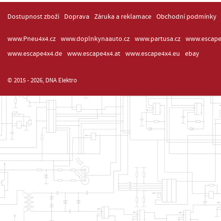
Dostupnost zboží
Doprava
Záruka a reklamace
Obchodní podmínky
www.Pneu4x4.cz
www.doplnkynaauto.cz
www.partusa.cz
www.escape
www.escape4x4.de
www.escape4x4.at
www.escape4x4.eu
ebay
© 2015 - 2026, DNA Elektro