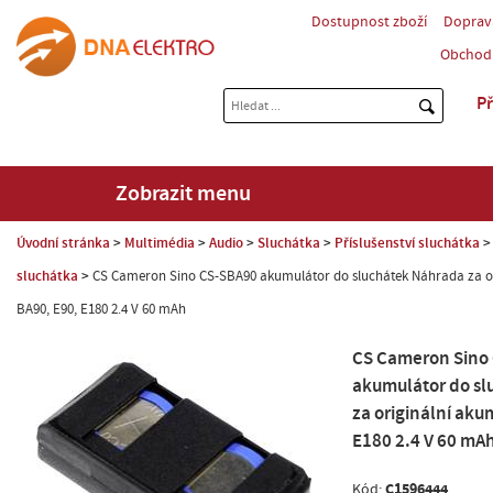
Dostupnost zboží
Doprav
Obchod
Př
Zobrazit menu
Úvodní stránka
Multimédia
Audio
Sluchátka
Příslušenství sluchátka
sluchátka
CS Cameron Sino CS-SBA90 akumulátor do sluchátek Náhrada za o
BA90, E90, E180 2.4 V 60 mAh
CS Cameron Sino
akumulátor do sl
za originální aku
E180 2.4 V 60 mA
C1596444
Kód: