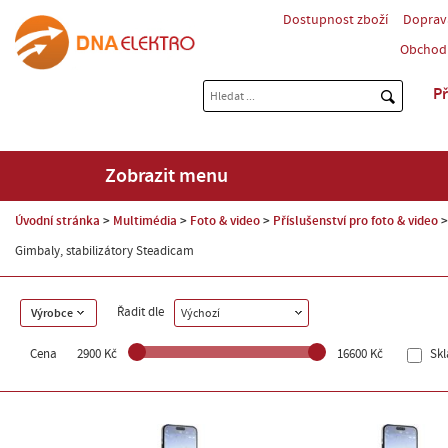
Dostupnost zboží
Doprav
Obchod
Př
Zobrazit menu
Úvodní stránka
Multimédia
Foto & video
Příslušenství pro foto & video
Gimbaly, stabilizátory Steadicam
Řadit dle
Výrobce
Výchozí
Cena
2900 Kč
16600 Kč
Sk