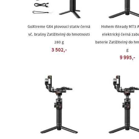
GoXtreme GX4 plovoucí stativ černá
Hohem iSteady MT3 A
vč. brašny Zatížitelný do hmotnosti
elektrický černá za
280 g
baterie Zatížitelný do h
3 502,-
g
9 995,-