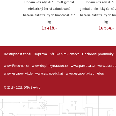
Hohem iSteady MT3 Pro AI gimbal
Hohem iSteady MT3 Pr
elektrický černá zabudovaná
gimbal elektrický černá
baterie Zatížitelný do hmotnosti 2.5
baterie Zatížitelný do h
kg
kg
13 418,-
16 564,-
Dostupnost zboží
Doprava
Záruka a reklamace
Obchodní podmínky
www.Pneu4x4.cz
www.doplnkynaauto.cz
www.partusa.cz
www.escape
www.escape4x4.de
www.escape4x4.at
www.escape4x4.eu
ebay
© 2015 - 2026, DNA Elektro