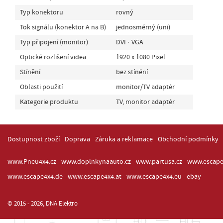
Typ konektoru
rovný
Tok signálu (konektor A na B)
jednosměrný (uni)
Typ připojení (monitor)
DVI · VGA
Optické rozlišení videa
1920 x 1080 Pixel
Stínění
bez stínění
Oblasti použití
monitor/TV adaptér
Kategorie produktu
TV, monitor adaptér
Dostupnost zboží
Doprava
Záruka a reklamace
Obchodní podmínky
www.Pneu4x4.cz
www.doplnkynaauto.cz
www.partusa.cz
www.escape
www.escape4x4.de
www.escape4x4.at
www.escape4x4.eu
ebay
© 2015 - 2026, DNA Elektro