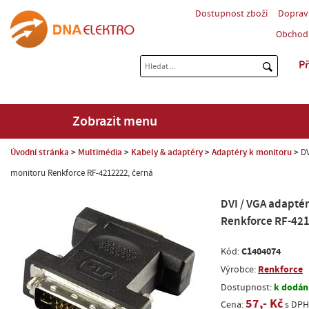
Dostupnost zboží
Doprav
Obchod
Př
Zobrazit menu
Úvodní stránka
Multimédia
Kabely & adaptéry
Adaptéry k monitoru
DV
monitoru Renkforce RF-4212222, černá
DVI / VGA adaptér
Renkforce RF-421
C1404074
Kód:
Renkforce
Výrobce:
k dodání
Dostupnost:
57,- Kč
Cena:
s DPH