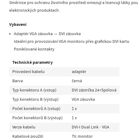
Směrnice pro ochranu životního prostředí omezují a licencují látky pou
elektronických produktech.
Vybavení
Adaptér VGA zásuvka ⇔ DVI zásuvka
Ideální pro provozování VGA monitoru přes grafickou DVI kartu
Poniklované kontakty
Technické parametry
Provedení kabelu
adaptér
Barva
černá
Typ konektoru A (vstup)
DVI zástrčka 24+5pólová
Typ konektoru B (výstup)
VGA zásuvka
Počet konektorů A (vstup)
1 x
Počet konektorů B (výstup)
1 x
Verze kabelu
DVI-I Dual Link · VGA
Kabelové použití
TV, monitor