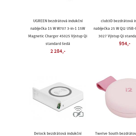
UGREEN bezdrátová indukční
club3D bezdrátová i
nabíječka 15 W W707 3-in-1 15W
nabíječka 25 W Qi2 USB-
Magnetic Charger 45025 Výstup Qi
3027 Výstup Qi stand
954,-
standard šedá
2 284,-
Delock bezdrátová indukční
Twelve South bezdrátov