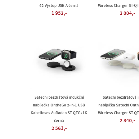
92 Výstup USB A černá
Wireless Charger ST-Q
1 952,-
2 004,-
Satechi bezdrátová indukční
Satechi bezdrátová 
nabíječka OntheGo 2-in-1 USB
nabíječka Satechi Onth
Kabelloses Aufladen ST-QTG21K
Wireless Charger ST-Q
2 340,-
černá
2 561,-