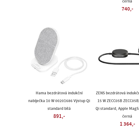
černá
740,-
Hama bezdrátová indukční
ZENS bezdrátová indukčn
nabíječka 10 W 00201686 Výstup Qi
15 W ZECC05B ZECC05B
standard bílá
Qi standard, Apple MagS
891,-
černá
1 364,-