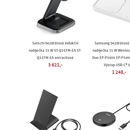
Satechi bezdrátová indukční
Samsung bezdrátová 
nabíječka 15 W ST-Q31FM-EA ST-
nabíječka 15 W Wirele
Q31FM-EA antracitová
Duo EP-P5400 EP-P54
3 621,-
Výstup USB-C® b
1 248,-