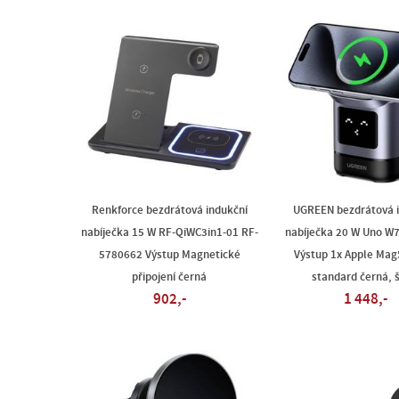
Renkforce bezdrátová indukční
UGREEN bezdrátová i
nabíječka 15 W RF-QiWC3in1-01 RF-
nabíječka 20 W Uno W
5780662 Výstup Magnetické
Výstup 1x Apple Mag
připojení černá
standard černá, 
902,-
1 448,-