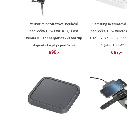
Verbatim bezdrátová indukční
Samsung bezdrátová 
nabíječka 15 W FWC-01 Qi Fast
nabíječka 15 W Wirele
Wireless Car Charger 49552 Výstup
Pad EP-P2400 EP-P24
Magnetické připojení černá
Výstup USB-C® b
698,-
667,-