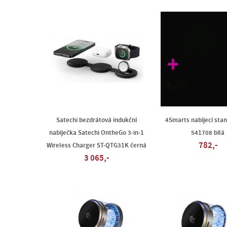
Satechi bezdrátová indukční
4Smarts nabíjecí stan
nabíječka Satechi OntheGo 3-in-1
541708 bílá
782,-
Wireless Charger ST-QTG31K černá
3 065,-