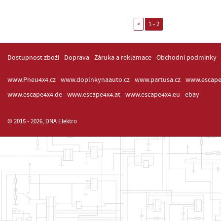
<
1 - 2
Dostupnost zboží
Doprava
Záruka a reklamace
Obchodní podmínky
www.Pneu4x4.cz
www.doplnkynaauto.cz
www.partusa.cz
www.escape
www.escape4x4.de
www.escape4x4.at
www.escape4x4.eu
ebay
© 2015 - 2026, DNA Elektro