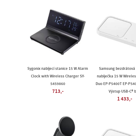
Sygonix nabíjecí stanice 15 W Alarm
Samsung bezdrátová 
Clock with Wireless Charger SY-
nabíječka 15 W Wirele
5459860
Duo EP-P5400T EP-P5
713,-
Výstup USB-C® b
1 433,-