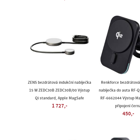
ZENS bezdrátová indukční nabíječka
Renkforce bezdrátová
15 W ZEDC30B ZEDC30B/00 Výstup
nabíječka do auta RF-
Qi standard, Apple MagSafe
RF-6662044 Výstup M
1 727,-
připojení čern
450,-