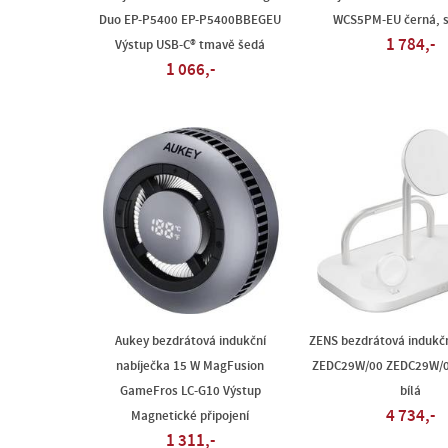
Duo EP-P5400 EP-P5400BBEGEU
WCS5PM-EU černá, s
1 784,-
Výstup USB-C® tmavě šedá
1 066,-
Aukey bezdrátová indukční
ZENS bezdrátová indukčn
nabíječka 15 W MagFusion
ZEDC29W/00 ZEDC29W/00
GameFros LC-G10 Výstup
bílá
4 734,-
Magnetické připojení
1 311,-