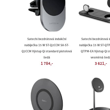
Satechi bezdrátová indukční
Satechi bezdrátová 
nabíječka 15 W ST-Q2CCM SA-ST-
nabíječka 15 W ST-QT
Q2CCM Výstup Qi standard pistolová
QTPM-EA Výstup Qi s
šedá
vesmírná šed
1 784,-
3 621,-