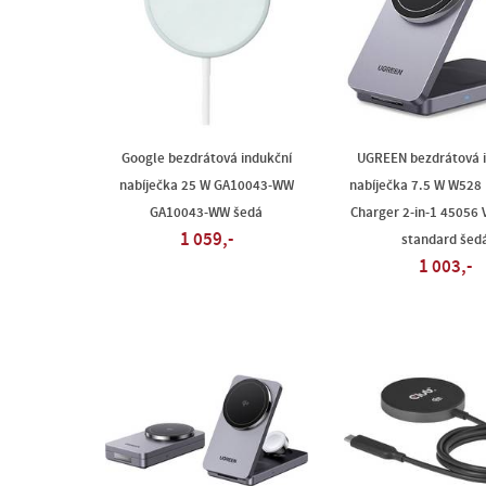
Google bezdrátová indukční
UGREEN bezdrátová i
nabíječka 25 W GA10043-WW
nabíječka 7.5 W W528
GA10043-WW šedá
Charger 2-in-1 45056 
1 059,-
standard šed
1 003,-