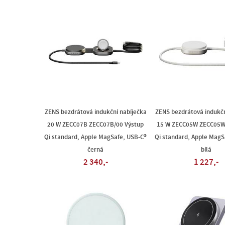
ZENS bezdrátová indukční nabíječka
ZENS bezdrátová indukčn
20 W ZECC07B ZECC07B/00 Výstup
15 W ZECC05W ZECC05W
Qi standard, Apple MagSafe, USB-C®
Qi standard, Apple MagS
černá
bílá
2 340,-
1 227,-