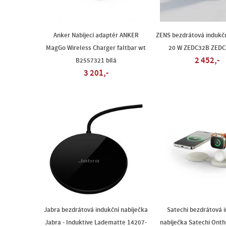
Anker Nabíjecí adaptér ANKER
ZENS bezdrátová indukčn
MagGo Wireless Charger faltbar wt
20 W ZEDC32B ZEDC
2 452,-
B2557321 bílá
3 201,-
Jabra bezdrátová indukční nabíječka
Satechi bezdrátová 
Jabra - Induktive Ladematte 14207-
nabíječka Satechi Onth