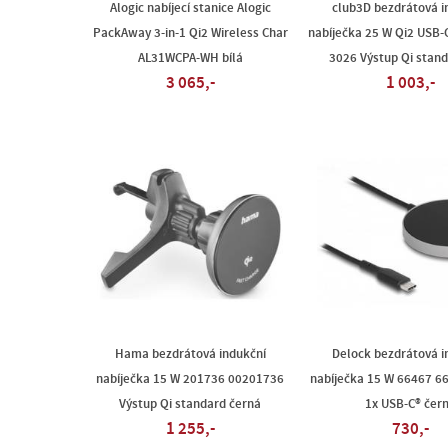
Alogic nabíjecí stanice Alogic
club3D bezdrátová i
PackAway 3-in-1 Qi2 Wireless Char
nabíječka 25 W Qi2 USB-
AL31WCPA-WH bílá
3026 Výstup Qi stand
3 065,-
1 003,-
Hama bezdrátová indukční
Delock bezdrátová i
nabíječka 15 W 201736 00201736
nabíječka 15 W 66467 6
Výstup Qi standard černá
1x USB-C® čer
1 255,-
730,-