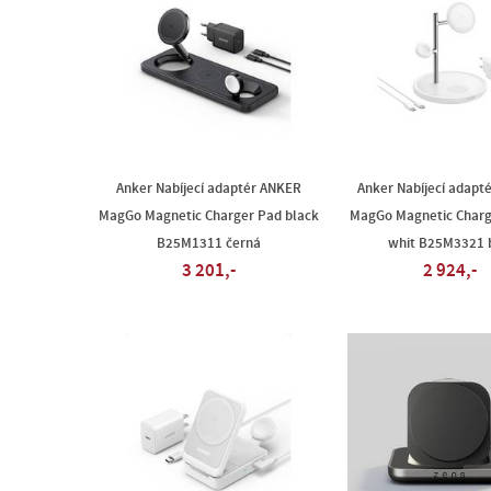
Anker Nabíjecí adaptér ANKER
Anker Nabíjecí adapt
MagGo Magnetic Charger Pad black
MagGo Magnetic Charg
B25M1311 černá
whit B25M3321 b
3 201,-
2 924,-