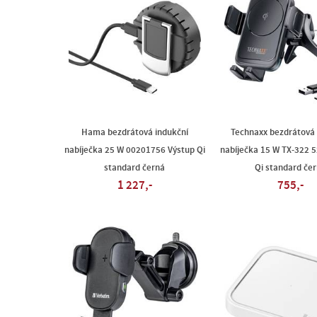
Hama bezdrátová indukční
Technaxx bezdrátová 
nabíječka 25 W 00201756 Výstup Qi
nabíječka 15 W TX-322 
standard černá
Qi standard če
1 227,-
755,-