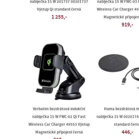
nabíječka 15 W 201737 00201737
nabíječka 15 W FWC-03 
Výstup Qi standard černá
Wireless Car Charger 4
1 255,-
Magnetické připojen
919,-
Verbatim bezdrátová indukční
Hama bezdrátová in
nabíječka 15 W FWC-02 Qi Fast
nabíječka 15 W 0020174
Wireless Car Charger 49553 Výstup
standard čern
446,-
Magnetické připojení černá