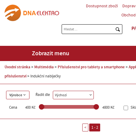
Dostupnost zboží
Doprav
Obchod
Př
Zobrazit menu
Úvodní stránka
Multimédia
Příslušenství pro tablety a smartphone
Appl
příslušenství
Indukční nabíječky
Řadit dle
Výrobce
Výchozí
Cena
400 Kč
4800 Kč
Sk
<
1 - 2