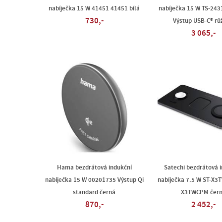
nabíječka 15 W 41451 41451 bílá
nabíječka 15 W TS-243
730,-
Výstup USB-C® rů
3 065,-
Hama bezdrátová indukční
Satechi bezdrátová 
nabíječka 15 W 00201735 Výstup Qi
nabíječka 7.5 W ST-X3
standard černá
X3TWCPM čer
870,-
2 452,-