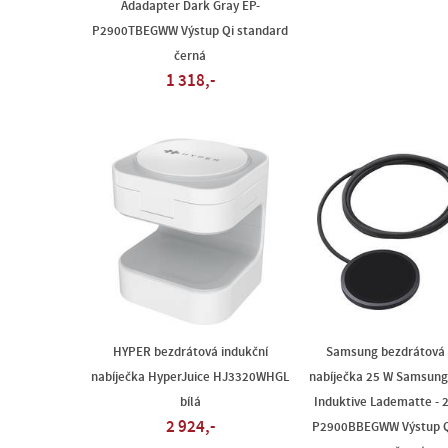
Adadapter Dark Gray EP-
P2900TBEGWW Výstup Qi standard
černá
1 318,-
HYPER bezdrátová indukční
Samsung bezdrátová 
nabíječka HyperJuice HJ3320WHGL
nabíječka 25 W Samsung
bílá
Induktive Ladematte - 
2 924,-
P2900BBEGWW Výstup Q