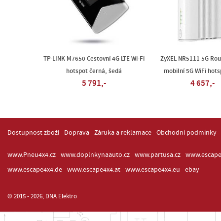
TP-LINK M7650 Cestovní 4G LTE Wi-Fi
ZyXEL NR5111 5G Rou
hotspot černá, šedá
mobilní 5G WiFi hots
5 791,-
4 657,-
Dostupnost zboží
Doprava
Záruka a reklamace
Obchodní podmínky
www.Pneu4x4.cz
www.doplnkynaauto.cz
www.partusa.cz
www.escape
www.escape4x4.de
www.escape4x4.at
www.escape4x4.eu
ebay
© 2015 - 2026, DNA Elektro