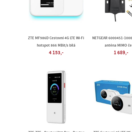
ZTE MF986D Cestovní 4G LTE Wi-Fi
NETGEAR 6000451-1000
hotspot 866 MBit/s bílá
anténa MIMO če
4 153,-
1 689,-