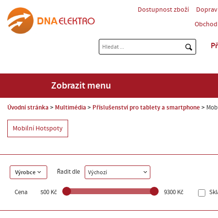
Dostupnost zboží
Doprav
Obchod
Př
Zobrazit menu
Úvodní stránka
Multimédia
Příslušenství pro tablety a smartphone
Mobi
Mobilní Hotspoty
Řadit dle
Výrobce
Výchozí
Cena
500 Kč
9300 Kč
Sk