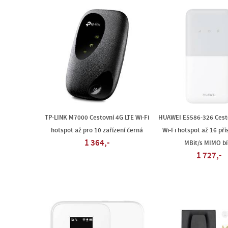
TP-LINK M7000 Cestovní 4G LTE Wi-Fi
HUAWEI E5586-326 Cesto
hotspot až pro 10 zařízení černá
Wi-Fi hotspot až 16 pří
1 364,-
MBit/s MIMO bí
1 727,-