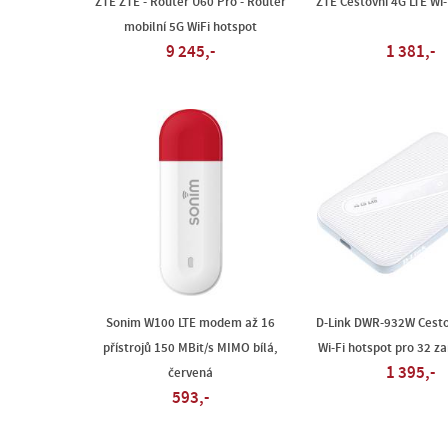
ZTE ZTE - Router U60 Pro - Router
ZTE Cestovní 4G LTE Wi-
mobilní 5G WiFi hotspot
9 245,-
1 381,-
Sonim W100 LTE modem až 16
D-Link DWR-932W Cesto
přístrojů 150 MBit/s MIMO bílá,
Wi-Fi hotspot pro 32 zař
1 395,-
červená
593,-