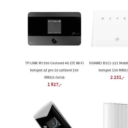
TP-LINK M7350 Cestovní 4G LTE Wi-Fi
HUAWEI B311-221 Mobiln
hotspot až pro 10 zařízení 150
hotspot 150 MBit/s
2 231,-
MBit/s černá
1 927,-