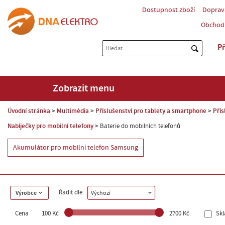
Dostupnost zboží
Doprav
Obchod
Př
Zobrazit menu
Úvodní stránka
Multimédia
Příslušenství pro tablety a smartphone
Přís
Nabíječky pro mobilní telefony
Baterie do mobilních telefonů
Akumulátor pro mobilní telefon Samsung
Řadit dle
Výrobce
Výchozí
Cena
100 Kč
2700 Kč
Sk