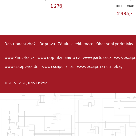
1 276,-
10000 mAh
2 435,-
Dostupnost zboží
Doprava
Záruka a reklamace
Obchodní podmínky
www.Pneu4x4.cz
www.doplnkynaauto.cz
www.partusa.cz
www.escape
www.escape4x4.de
www.escape4x4.at
www.escape4x4.eu
ebay
© 2015 - 2026, DNA Elektro