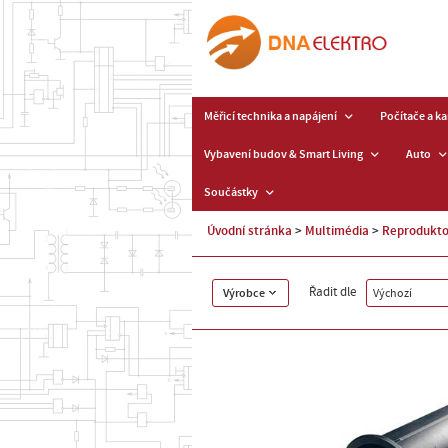
Měřicí technika a napájení
Počítače a k
Vybavení budov & Smart Living
Auto
Součástky
Úvodní stránka
Multimédia
Reprodukto
Řadit dle
Výrobce
Výchozí