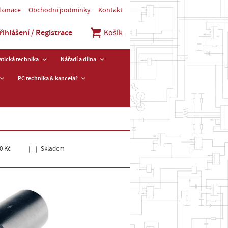
klamace
Obchodní podmínky
Kontakt
řihlášení / Registrace
Košík
tická technika
Nářadí a dílna
PC technika & kancelář
0 Kč
Skladem