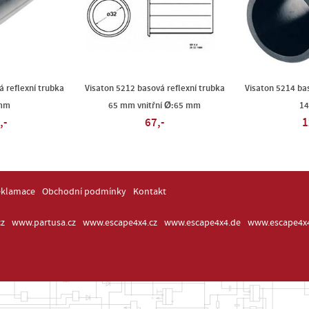
á reflexní trubka
Visaton 5212 basová reflexní trubka
Visaton 5214 bas
mm
65 mm vnitřní Ø:65 mm
1
,-
67,-
1
eklamace
Obchodní podmínky
Kontakt
z
www.partusa.cz
www.escape4x4.cz
www.escape4x4.de
www.escape4x4