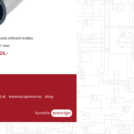
ová reflexní trubka
47 mm
26,-
.at
www.escape4x4.eu
ebay
Vyrobilo