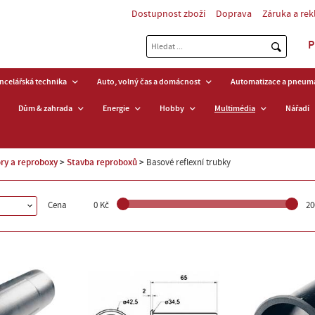
Dostupnost zboží
Doprava
Záruka a re
P
ancelářská technika
Auto, volný čas a domácnost
Automatizace a pneuma
Dům & zahrada
Energie
Hobby
Multimédia
Nářadí
ry a reproboxy
Stavba reproboxů
Basové reflexní trubky
Cena
0 Kč
20