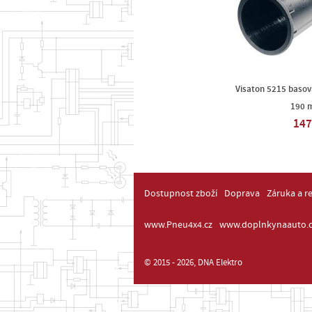
Visaton 5215 basov
190 
147
Dostupnost zboží
Doprava
Záruka a r
www.Pneu4x4.cz
www.doplnkynaauto.c
© 2015 - 2026, DNA Elektro