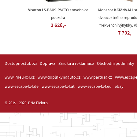
Visaton LS-BAUS.PACTO stavebnice
Monacor KATANA-M1 s
pouzdra
dvoucestného reprodu
3 628,-
frekvenční výhybky, v
7 702,-
Dostupnost zboží
Doprava
Záruka a reklamace
Obchodní podmínky
www.Pneu4x4.cz
www.doplnkynaauto.cz
www.partusa.cz
www.escape
www.escape4x4.de
www.escape4x4.at
www.escape4x4.eu
ebay
© 2015 - 2026, DNA Elektro