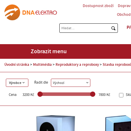
Dostupnost zboží
Doprav
Obchod
Př
Zobrazit menu
Úvodní stránka
Multimédia
Reproduktory a reproboxy
Stavba reprobox
Řadit dle
Výrobce
Výchozí
Cena
3200 Kč
7800 Kč
Sk