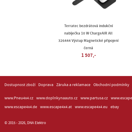
Terratec bezdrátová indukční
nabíječka 10 W ChargeAIR All
326444 Výstup Magnetické připojení
černá
1 507,-
Dostupnost zboží
Doprava
Záruka a reklamace
Obchodní podmínky
www.Pneu4x4.cz
www.doplnkynaauto.cz
www.partusa.cz
www.escape
www.escape4x4.de
www.escape4x4.at
www.escape4x4.eu
ebay
© 2015 - 2026, DNA Elektro