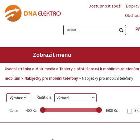
Dostupnost zboží
Doprav
Obchod
Př
Zobrazit menu
Úvodní stránka
Multimédia
Tablety a příslušenství k mobilním telefonům
mobilům
Nabíječky pro mobilní telefony
Nabíječky pro mobilní telefony
Řadit dle
Výrobce
Výchozí
Cena
400 Kč
1600 Kč
Sk