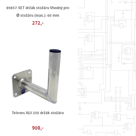
89857-SET držák stožáru Vhodný pro
Ø stožáru (max.): 60 mm
272,-
Televes ALU 250 držák stožáru
908,-