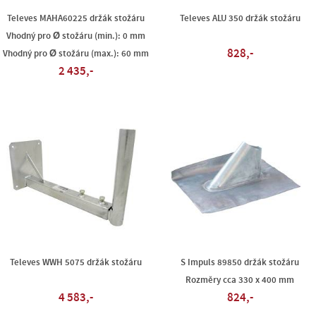
Televes MAHA60225 držák stožáru
Televes ALU 350 držák stožáru
Vhodný pro Ø stožáru (min.): 0 mm
828,-
Vhodný pro Ø stožáru (max.): 60 mm
2 435,-
Televes WWH 5075 držák stožáru
S Impuls 89850 držák stožáru
Rozměry cca 330 x 400 mm
4 583,-
824,-