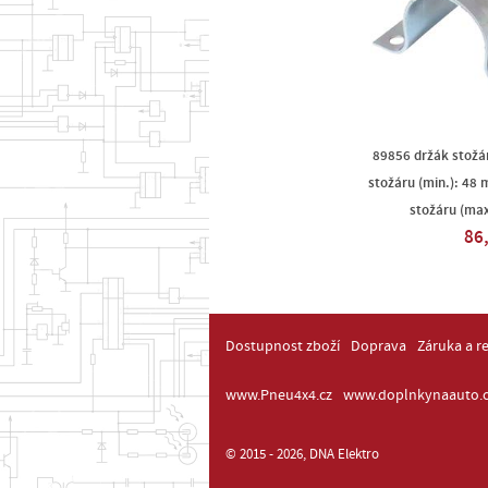
89856 držák stožá
stožáru (min.): 48
stožáru (ma
86,
Dostupnost zboží
Doprava
Záruka a r
www.Pneu4x4.cz
www.doplnkynaauto.c
© 2015 - 2026, DNA Elektro