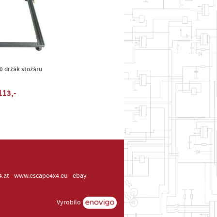
0 držák stožáru
113,-
.at
www.escape4x4.eu
ebay
Vyrobilo