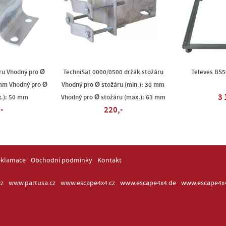
ru Vhodný pro Ø
TechniSat 0000/0500 držák stožáru
Televes BS5
 mm Vhodný pro Ø
Vhodný pro Ø stožáru (min.): 30 mm
3 
x.): 50 mm
Vhodný pro Ø stožáru (max.): 63 mm
-
220,-
eklamace
Obchodní podmínky
Kontakt
z
www.partusa.cz
www.escape4x4.cz
www.escape4x4.de
www.escape4x4