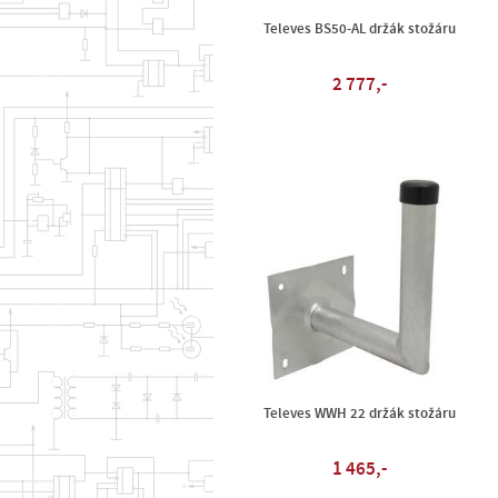
Televes BS50-AL držák stožáru
2 777,-
Televes WWH 22 držák stožáru
1 465,-