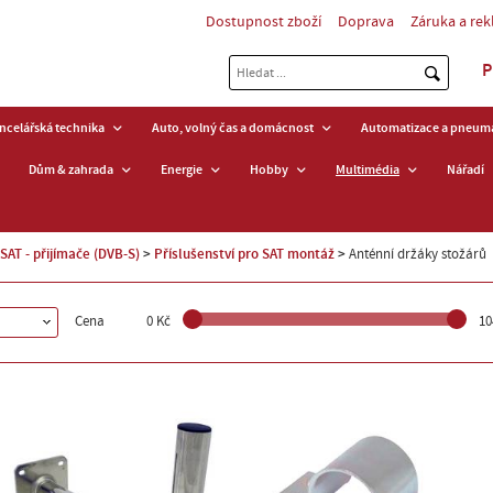
Dostupnost zboží
Doprava
Záruka a re
P
ancelářská technika
Auto, volný čas a domácnost
Automatizace a pneuma
Dům & zahrada
Energie
Hobby
Multimédia
Nářadí
SAT - přijímače (DVB-S)
Příslušenství pro SAT montáž
Anténní držáky stožárů
Cena
0 Kč
10