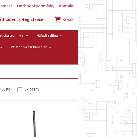
klamace
Obchodní podmínky
Kontakt
řihlášení / Registrace
Košík
tická technika
Nářadí a dílna
PC technika & kancelář
400 Kč
Skladem