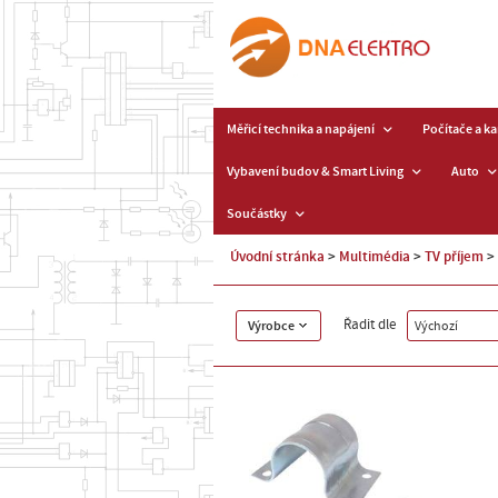
Měřicí technika a napájení
Počítače a k
Vybavení budov & Smart Living
Auto
Součástky
Úvodní stránka
Multimédia
TV příjem
Řadit dle
Výrobce
Výchozí