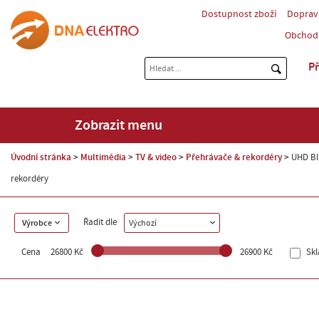
Dostupnost zboží
Doprav
Obchod
Př
Zobrazit menu
Úvodní stránka
Multimédia
TV & video
Přehrávače & rekordéry
UHD Bl
rekordéry
Řadit dle
Výrobce
Výchozí
Cena
26800 Kč
26900 Kč
Sk