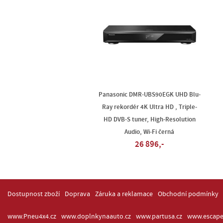
Panasonic DMR-UBS90EGK UHD Blu-
Ray rekordér 4K Ultra HD , Triple-
HD DVB-S tuner, High-Resolution
Audio, Wi-Fi černá
26 896,-
Dostupnost zboží
Doprava
Záruka a reklamace
Obchodní podmínky
www.Pneu4x4.cz
www.doplnkynaauto.cz
www.partusa.cz
www.escape