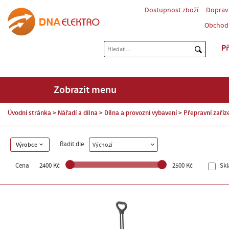
Dostupnost zboží
Doprav
Obchod
Př
Zobrazit menu
Úvodní stránka
Nářadí a dílna
Dílna a provozní vybavení
Přepravní zaříz
Řadit dle
Výrobce
Výchozí
Cena
2400 Kč
2500 Kč
Sk