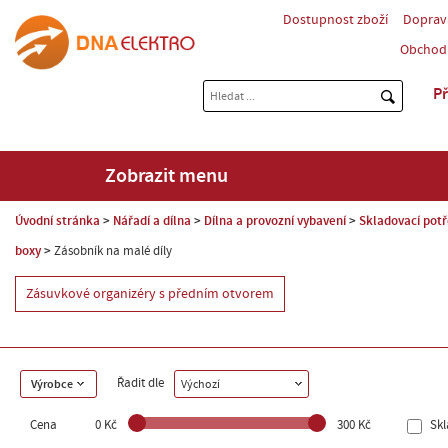
Dostupnost zboží
Doprav
Obchod
Př
Zobrazit menu
Úvodní stránka
Nářadí a dílna
Dílna a provozní vybavení
Skladovací pot
boxy
Zásobník na malé díly
Zásuvkové organizéry s předním otvorem
Řadit dle
Výrobce
Výchozí
Cena
0 Kč
300 Kč
Sk