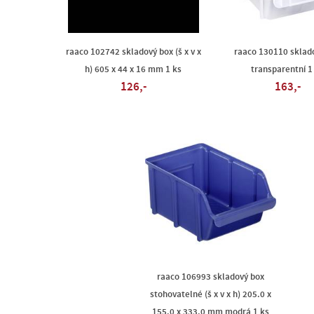
raaco 102742 skladový box (š x v x
raaco 130110 sklad
h) 605 x 44 x 16 mm 1 ks
transparentní 1
126,-
163,-
raaco 106993 skladový box
stohovatelné (š x v x h) 205.0 x
155.0 x 333.0 mm modrá 1 ks