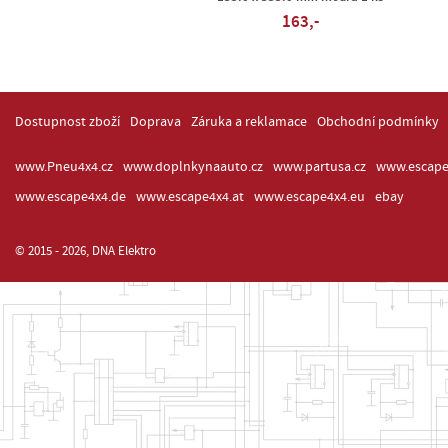
163,-
Dostupnost zboží
Doprava
Záruka a reklamace
Obchodní podmínky
www.Pneu4x4.cz
www.doplnkynaauto.cz
www.partusa.cz
www.escape
www.escape4x4.de
www.escape4x4.at
www.escape4x4.eu
ebay
© 2015 - 2026, DNA Elektro