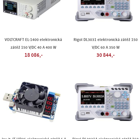
VOLTCRAFT EL-1400 elektronická
Rigol DL3031 elektronická zátěž 150
zátěž 150 V/DC 40 A 400 W
V/DC 60 A 350 W
18 086,-
30 844,-