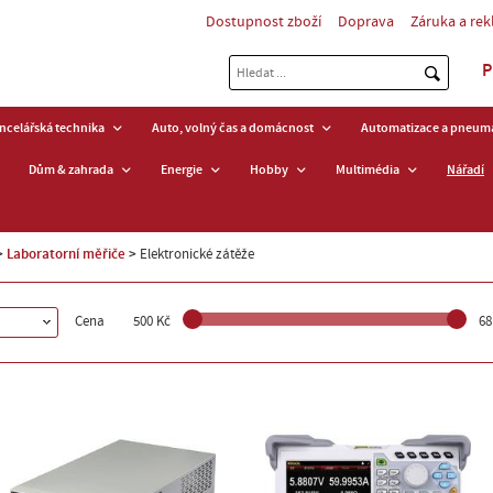
Dostupnost zboží
Doprava
Záruka a re
P
ancelářská technika
Auto, volný čas a domácnost
Automatizace a pneuma
Dům & zahrada
Energie
Hobby
Multimédia
Nářadí
Laboratorní měřiče
Elektronické zátěže
Cena
500 Kč
68