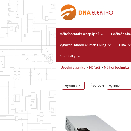
Měřicí technika a napájení
Počítače a k
Vybavení budov & Smart Living
Auto
Součástky
Úvodní stránka
Nářadí
Měřicí technika
Řadit dle
Výrobce
Výchozí