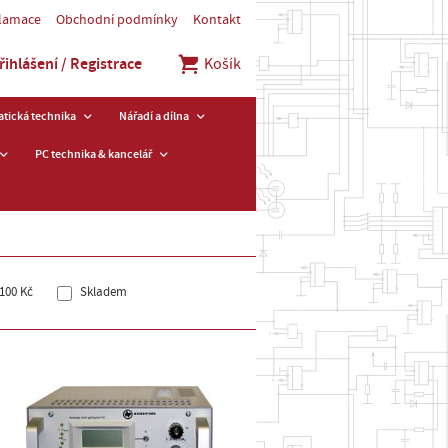
klamace
Obchodní podmínky
Kontakt
řihlášení / Registrace
Košík
tická technika
Nářadí a dílna
PC technika & kancelář
100 Kč
Skladem