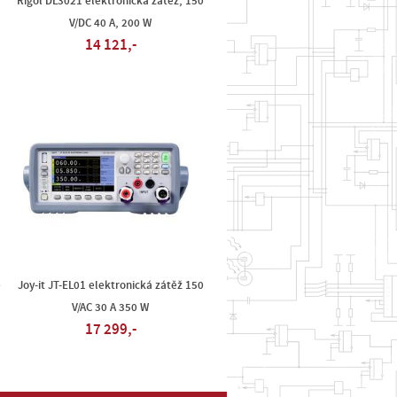
Rigol DL3021 elektronická zátěž, 150
V/DC 40 A, 200 W
14 121,-
0
Joy-it JT-EL01 elektronická zátěž 150
V/AC 30 A 350 W
17 299,-