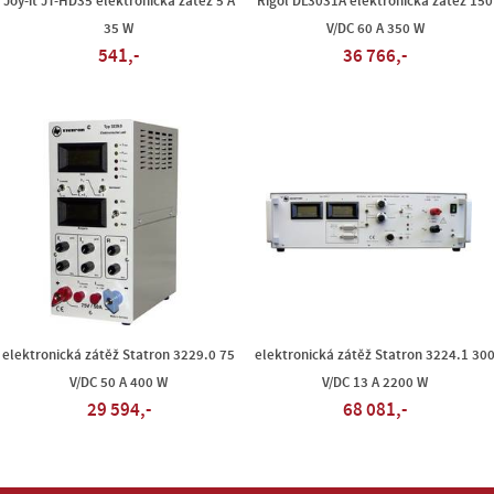
Joy-it JT-HD35 elektronická zátěž 5 A
Rigol DL3031A elektronická zátěž 150
35 W
V/DC 60 A 350 W
541,-
36 766,-
elektronická zátěž Statron 3229.0 75
elektronická zátěž Statron 3224.1 30
V/DC 50 A 400 W
V/DC 13 A 2200 W
29 594,-
68 081,-