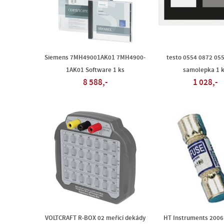
Siemens 7MH49001AK01 7MH4900-
testo 0554 0872 05
1AK01 Software 1 ks
samolepka 1 
8 588,-
1 028,-
VOLTCRAFT R-BOX 02 meřicí dekády
HT Instruments 200