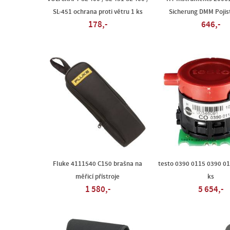
SL-451 ochrana proti větru 1 ks
Sicherung DMM Pojis
178,-
646,-
Fluke 4111540 C150 brašna na
testo 0390 0115 0390 01
měřicí přístroje
ks
1 580,-
5 654,-