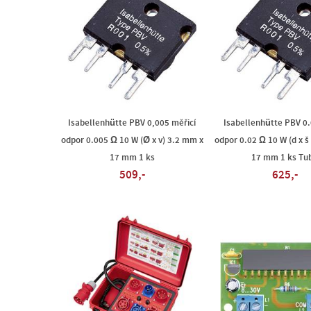
Isabellenhütte PBV 0,005 měřicí
Isabellenhütte PBV 0.
odpor 0.005 Ω 10 W (Ø x v) 3.2 mm x
odpor 0.02 Ω 10 W (d x š x
17 mm 1 ks
17 mm 1 ks Tu
509,-
625,-