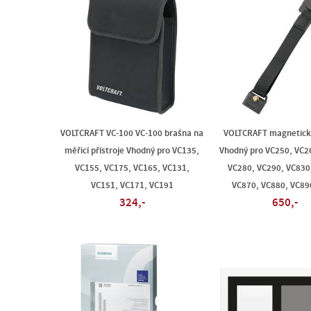
VOLTCRAFT VC-100 VC-100 brašna na
VOLTCRAFT magnetick
měřicí přístroje Vhodný pro VC135,
Vhodný pro VC250, VC2
VC155, VC175, VC165, VC131,
VC280, VC290, VC830
VC151, VC171, VC191
VC870, VC880, VC89
324,-
650,-