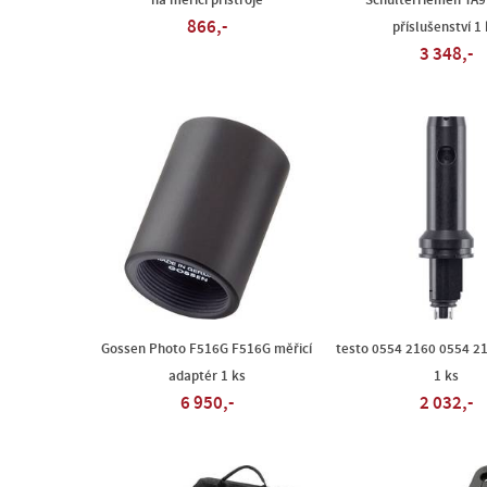
na měřicí přístroje
Schulterriemen TA9
866,-
příslušenství 1
3 348,-
Gossen Photo F516G F516G měřicí
testo 0554 2160 0554 2
adaptér 1 ks
1 ks
6 950,-
2 032,-