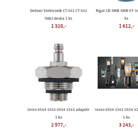
Dehner Elektronik CT-551 CT-551
Rigol CB-SMB-SMB-FF-10
řídicí deska 1 ks
ks
1 328,-
1 612,-
testo 0554 3163 0554 3163 adaptér
testo 0554 3161 0554 3
1 ks
1 ks
2 977,-
3 243,-