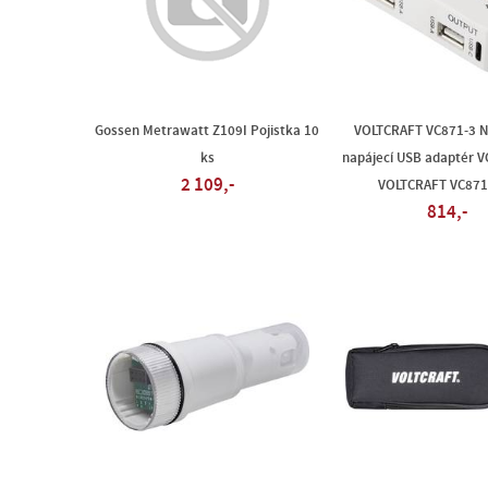
Gossen Metrawatt Z109I Pojistka 10
VOLTCRAFT VC871-3 N/
ks
napájecí USB adaptér V
2 109,-
VOLTCRAFT VC871
814,-