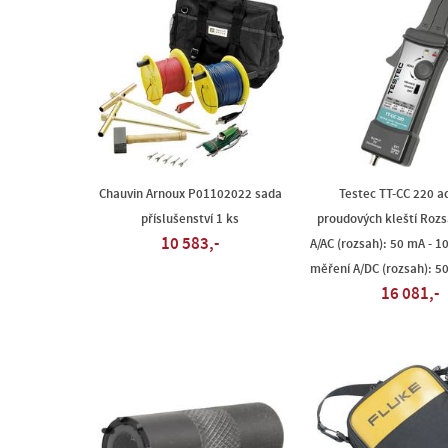
Chauvin Arnoux P01102022 sada
Testec TT-CC 220 a
příslušenství 1 ks
proudových kleští Roz
10 583,-
A/AC (rozsah): 50 mA - 1
měření A/DC (rozsah): 50
16 081,-