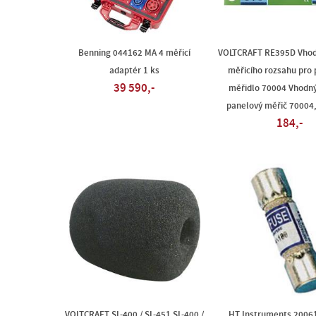
Benning 044162 MA 4 měřicí
VOLTCRAFT RE395D Vhod
adaptér 1 ks
měřicího rozsahu pro
39 590,-
měřidlo 70004 Vhodný
panelový měřič 70004,
184,-
VOLTCRAFT SL-400 / SL-451 SL-400 /
HT Instruments 2006