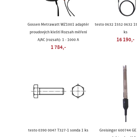
Gossen Metrawatt WZ1001 adaptér
testo 0632 1552 0632 1
proudových kleští Rozsah měření
ks
16 190,-
A/AC (rozsah): 1 - 1000 A
1 784,-
testo 0390 0047 T327-1 sonda 1 ks
Greisinger 600744 GE