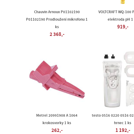
Chauvin Arnoux P01102190
VOLTCRAFT WQ-100 
P01102190 Prodloužení mikrofonu 1
elektroda pH 1
919,-
ks
2 368,-
Metrel 20991908 A 1064
testo 0516 0220 0516 02
krokosvorky 1 ks
hrnec 1 ks
262,-
1 192,-