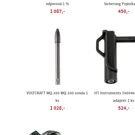
odporová 1 %
Sicherung Pojistka
1 087,-
450,-
VOLTCRAFT WQ-200 WQ-200 sonda 1
HT Instruments 100946
ks
adaptér 1 ks
1 028,-
524,-