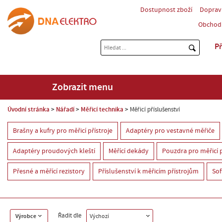
Dostupnost zboží
Doprav
Obchod
Př
Zobrazit menu
Úvodní stránka
Nářadí
Měřicí technika
Měřicí příslušenství
Brašny a kufry pro měřicí přístroje
Adaptéry pro vestavné měřiče
Adaptéry proudových kleští
Měřící dekády
Pouzdra pro měřicí p
Přesné a měřící rezistory
Příslušenství k měřicím přístrojům
Sof
Řadit dle
Výrobce
Výchozí