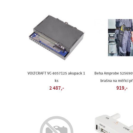
VOLTCRAFT VC-8057125 akupack 1
Beha Amprobe 525690
ks
brašna na měřicí př
2 487,-
919,-