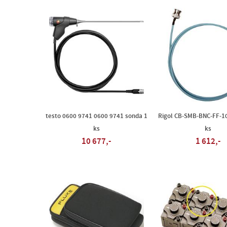
testo 0600 9741 0600 9741 sonda 1
Rigol CB-SMB-BNC-FF-10
ks
ks
10 677,-
1 612,-