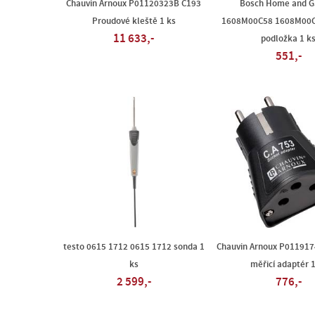
Chauvin Arnoux P01120323B C193
Bosch Home and G
Proudové kleště 1 ks
1608M00C58 1608M00C
11 633,-
podložka 1 k
551,-
testo 0615 1712 0615 1712 sonda 1
Chauvin Arnoux P011917
ks
měřicí adaptér 1
2 599,-
776,-