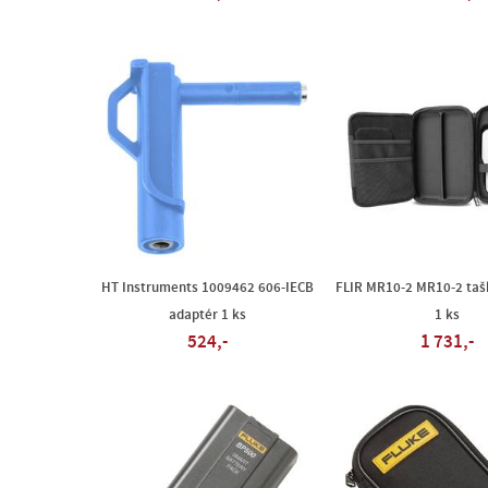
HT Instruments 1009462 606-IECB
FLIR MR10-2 MR10-2 taš
adaptér 1 ks
1 ks
524,-
1 731,-