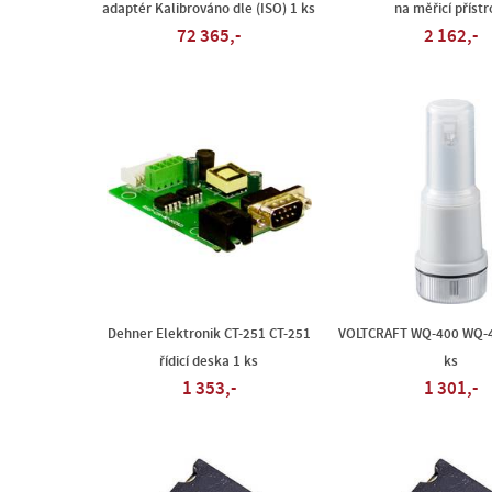
adaptér Kalibrováno dle (ISO) 1 ks
na měřicí přístr
72 365,-
2 162,-
Dehner Elektronik CT-251 CT-251
VOLTCRAFT WQ-400 WQ-4
řídicí deska 1 ks
ks
1 353,-
1 301,-