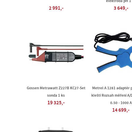
elektroda pH 1
2 991,-
3 649,-
Gossen Metrawatt Z227B KC27-Set
Metrel A 1281 adaptér 
sonda 1 ks
kleští Rozsah měření A/D
19 325,-
0.50 - 1000 A
14 699,-