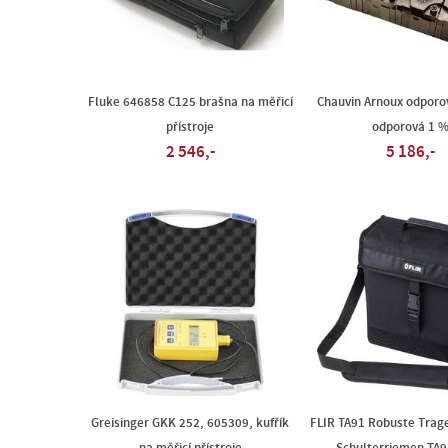
Fluke 646858 C125 brašna na měřicí
Chauvin Arnoux odporo
přístroje
odporová 1 
2 546,-
5 186,-
Greisinger GKK 252, 605309, kufřík
FLIR TA91 Robuste Trag