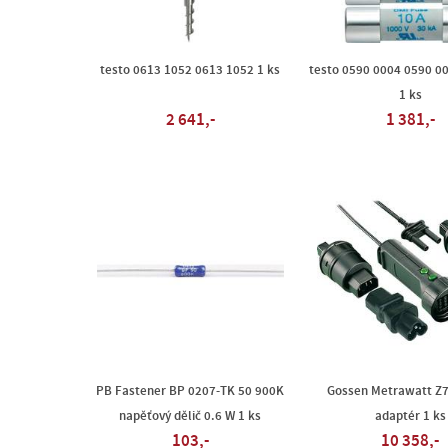
testo 0613 1052 0613 1052 1 ks
testo 0590 0004 0590 00
1 ks
2 641,-
1 381,-
PB Fastener BP 0207-TK 50 900K
Gossen Metrawatt Z
napěťový dělič 0.6 W 1 ks
adaptér 1 ks
103,-
10 358,-