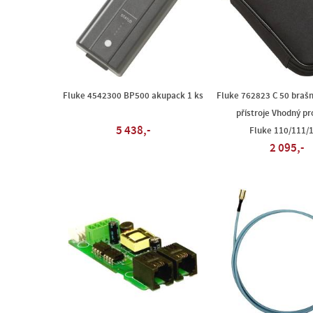
Fluke 4542300 BP500 akupack 1 ks
Fluke 762823 C 50 brašn
přístroje Vhodný p
5 438,-
Fluke 110/111/
2 095,-