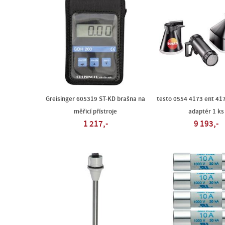
Greisinger 605319 ST-KD brašna na
testo 0554 4173 ent 417
měřicí přístroje
adaptér 1 ks
1 217,-
9 193,-