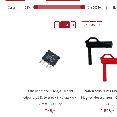
Cena
0 Kč
345000 Kč
Sk
.....
<
1 - 3
4
37
38
>
Isabellenhütte PBV 0,01 měřicí
Chauvin Arnoux P01103
odpor 0.01 Ω 10 W (d x š x v) 22 x 4 x
Magnet-Messspitzen měř
17 mm 1 ks Tube
ks
786,-
1 643,-