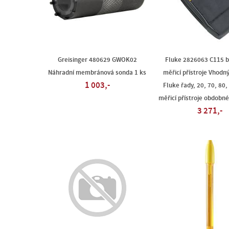
Greisinger 480629 GWOK02
Fluke 2826063 C115 b
Náhradní membránová sonda 1 ks
měřicí přístroje Vhod
1 003,-
Fluke řady, 20, 70, 80, 
měřicí přístroje obdobn
3 271,-