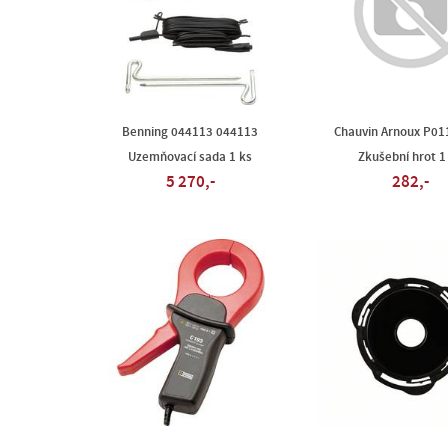
Benning 044113 044113
Chauvin Arnoux P0
Uzemňovací sada 1 ks
Zkušební hrot 1
5 270,-
282,-