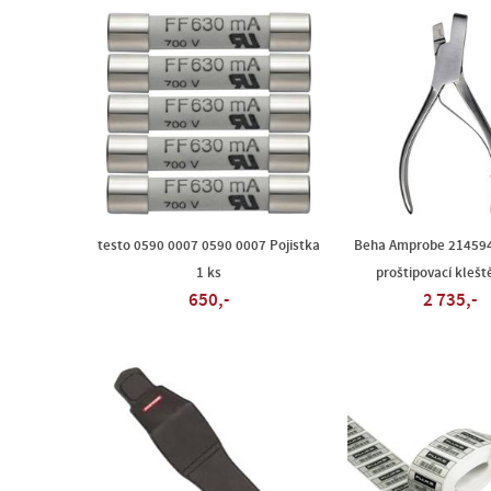
testo 0590 0007 0590 0007 Pojistka
Beha Amprobe 21459
1 ks
proštipovací klešt
650,-
2 735,-