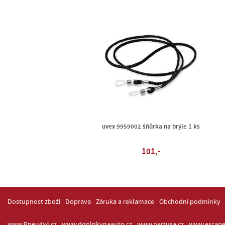
uvex 9959002 šňůrka na brýle 1 ks
101,-
Dostupnost zboží
Doprava
Záruka a reklamace
Obchodní podmínky
www.Pneu4x4.cz
www.doplnkynaauto.cz
www.partusa.cz
www.escape