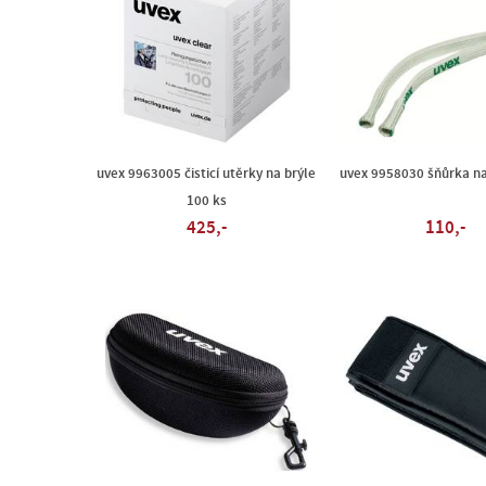
uvex 9963005 čisticí utěrky na brýle
uvex 9958030 šňůrka na
100 ks
425,-
110,-