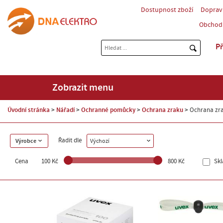
Dostupnost zboží
Doprav
Obchod
Př
Zobrazit menu
Úvodní stránka
Nářadí
Ochranné pomůcky
Ochrana zraku
Ochrana zrak
Řadit dle
Výrobce
Výchozí
Cena
100 Kč
800 Kč
Sk