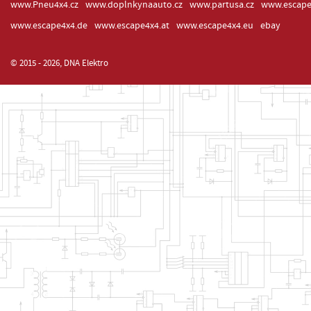
www.Pneu4x4.cz
www.doplnkynaauto.cz
www.partusa.cz
www.escape
www.escape4x4.de
www.escape4x4.at
www.escape4x4.eu
ebay
© 2015 - 2026, DNA Elektro