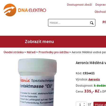
Dostupnost zboží
Doprav
Obchod
Př
Zobrazit menu
Úvodní stránka
Nářadí
Prostředky pro údržbu
Aeronix Měděná vodivá pas
Aeronix Měděná v
C814411
Kód:
Aeronix
Výrobce:
k dodání
Dostupnost:
335,- Kč
Cena:
s D
ST
Přidat 