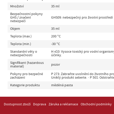
Množství
35 ml
Bezpečnostní pokyny
GHS / značení
GHS09: nebezpečný pro životní prostředí
nebezpečí
Objem
35 ml
Teplota (max.)
200 °C
Teplota (min.)
-30 °C
Standardní věty o
H 410: Vysoce toxický pro vodní organis
nebezpečnosti
účinky.
Signifikant (hazardous
pozor
material)
Pokyny pro bezpečné
P 273: Zabraňte uvolnění do životního pros
zacházení
Uniklý produkt seberte. · P 501: Odstraň
Kategorie produktu
měděná pasta
Dostupnost zboží
Doprava
Záruka a reklamace
Obchodní podmínky