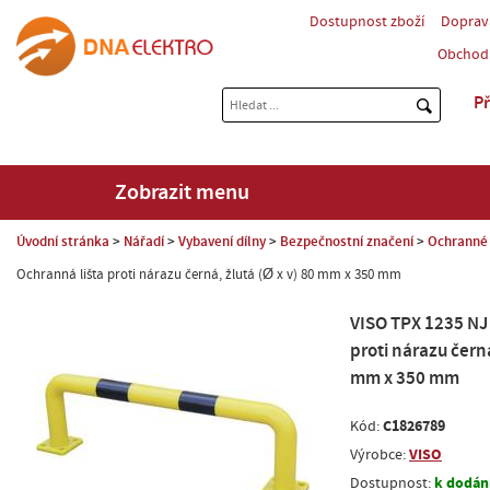
Dostupnost zboží
Doprav
Obchod
Př
Zobrazit menu
Úvodní stránka
Nářadí
Vybavení dílny
Bezpečnostní značení
Ochranné
Ochranná lišta proti nárazu černá, žlutá (Ø x v) 80 mm x 350 mm
VISO TPX 1235 NJ
proti nárazu černá
mm x 350 mm
C1826789
Kód:
VISO
Výrobce:
k dodání
Dostupnost: