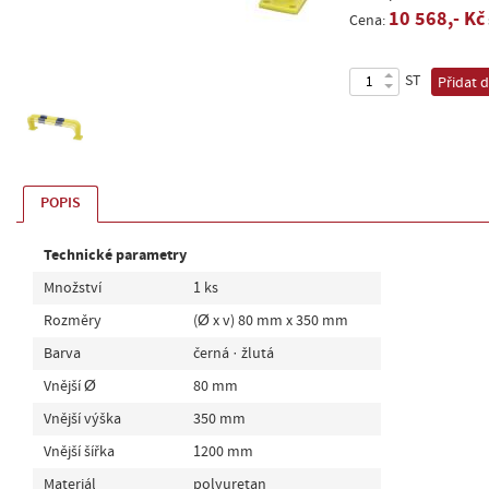
10 568,- Kč
Cena:
ST
Přidat 
POPIS
Technické parametry
Množství
1 ks
Rozměry
(Ø x v) 80 mm x 350 mm
Barva
černá · žlutá
Vnější Ø
80 mm
Vnější výška
350 mm
Vnější šířka
1200 mm
Materiál
polyuretan