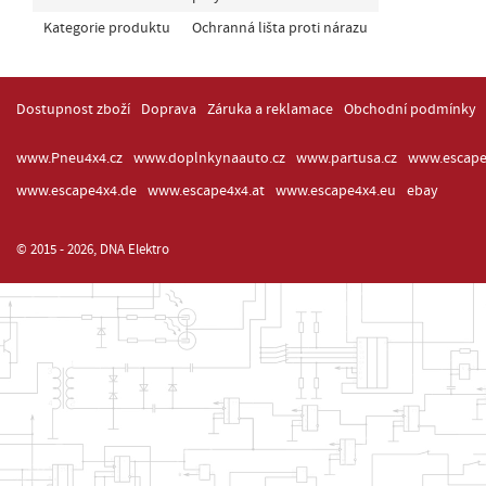
Kategorie produktu
Ochranná lišta proti nárazu
Dostupnost zboží
Doprava
Záruka a reklamace
Obchodní podmínky
www.Pneu4x4.cz
www.doplnkynaauto.cz
www.partusa.cz
www.escape
www.escape4x4.de
www.escape4x4.at
www.escape4x4.eu
ebay
© 2015 - 2026, DNA Elektro