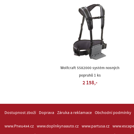
Wolfcraft 5582000 systém nosných
popruhů 1 ks
2 158,-
Dostupnost zboží
Doprava
Záruka a reklamace
Obchodní podmínky
www.Pneu4x4.cz
www.doplnkynaauto.cz
www.partusa.cz
www.escape