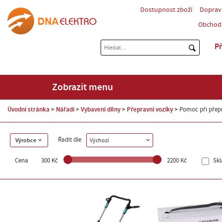
Dostupnost zboží
Doprav
Obchod
Př
Zobrazit menu
Úvodní stránka
Nářadí
Vybavení dílny
Přepravní vozíky
Pomoc při přep
Řadit dle
Výrobce
Výchozí
Cena
300 Kč
2200 Kč
Sk