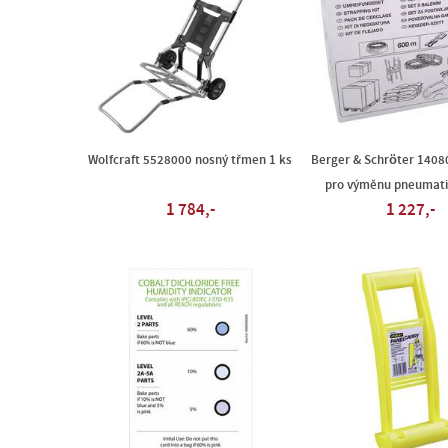
Wolfcraft 5528000 nosný třmen 1 ks
Berger & Schröter 1408
pro výměnu pneumati
1 784,-
1 227,-