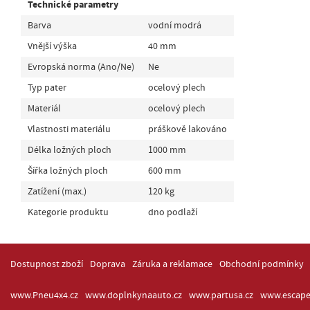
Technické parametry
Barva
vodní modrá
Vnější výška
40 mm
Evropská norma (Ano/Ne)
Ne
Typ pater
ocelový plech
Materiál
ocelový plech
Vlastnosti materiálu
práškově lakováno
Délka ložných ploch
1000 mm
Šířka ložných ploch
600 mm
Zatížení (max.)
120 kg
Kategorie produktu
dno podlaží
Dostupnost zboží
Doprava
Záruka a reklamace
Obchodní podmínky
www.Pneu4x4.cz
www.doplnkynaauto.cz
www.partusa.cz
www.escape