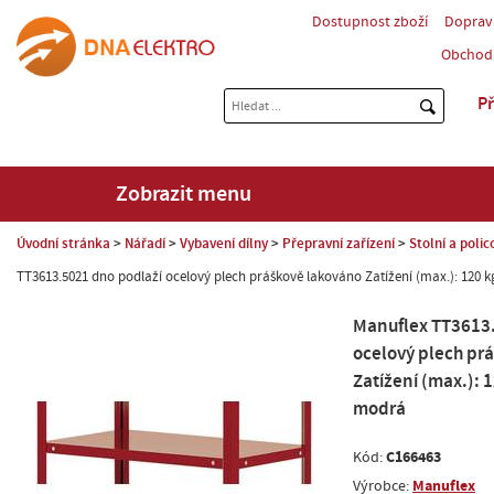
Dostupnost zboží
Doprav
Obchod
Př
Zobrazit menu
Úvodní stránka
Nářadí
Vybavení dílny
Přepravní zařízení
Stolní a polic
TT3613.5021 dno podlaží ocelový plech práškově lakováno Zatížení (max.): 120 
Manuflex TT3613.
ocelový plech pr
Zatížení (max.): 
modrá
C166463
Kód:
Manuflex
Výrobce: