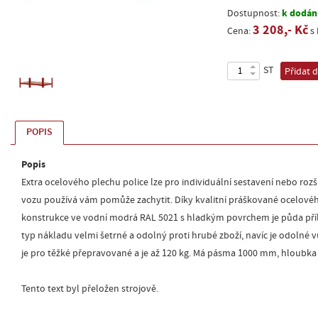
k dodání
Dostupnost:
3 208,- Kč
Cena:
s
ST
Přidat 
POPIS
Popis
Extra ocelového plechu police lze pro individuální sestavení nebo rozš
vozu používá vám pomůže zachytit. Díky kvalitní práškované ocelové
konstrukce ve vodní modrá RAL 5021 s hladkým povrchem je půda příl
typ nákladu velmi šetrné a odolný proti hrubé zboží, navíc je odolné vů
je pro těžké přepravované a je až 120 kg. Má pásma 1000 mm, hloubk
Tento text byl přeložen strojově.