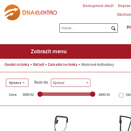
Dostupnost zboží
Doprav
Obchod
Př
Zobrazit menu
Úvodní stránka
Nářadí
Zahradní technika
Motorové kultivátory
Řadit dle
Výrobce
Výchozí
Cena
3000 Kč
4900 Kč
Sk