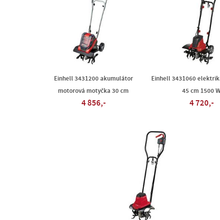
Einhell 3431200 akumulátor
Einhell 3431060 elektrik
motorová motyčka 30 cm
45 cm 1500 
4 856,-
4 720,-