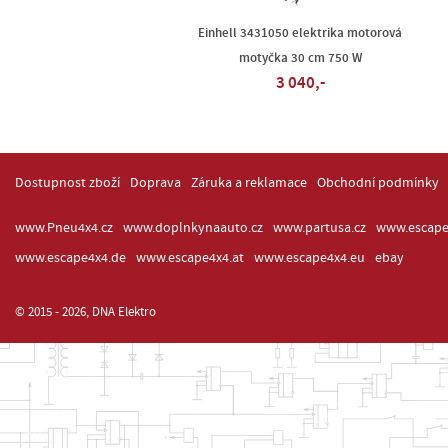
Einhell 3431050 elektrika motorová
motyčka 30 cm 750 W
3 040,-
Dostupnost zboží
Doprava
Záruka a reklamace
Obchodní podmínky
www.Pneu4x4.cz
www.doplnkynaauto.cz
www.partusa.cz
www.escape
www.escape4x4.de
www.escape4x4.at
www.escape4x4.eu
ebay
© 2015 - 2026, DNA Elektro