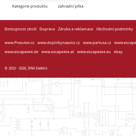
Kategorie produktu
zahradní pilka
Dostupnost zboží
Doprava
Záruka a reklamace
Obchodní podmínky
www.Pneu4x4.cz
www.doplnkynaauto.cz
www.partusa.cz
www.escape
www.escape4x4.de
www.escape4x4.at
www.escape4x4.eu
ebay
© 2015 - 2026, DNA Elektro