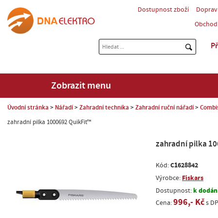
Dostupnost zboží
Doprav
Obchod
Př
Zobrazit menu
Úvodní stránka
Nářadí
Zahradní technika
Zahradní ruční nářadí
Combis
zahradní pilka 1000692 QuikFit™
zahradní pilka 1
C1628842
Kód:
Fiskars
Výrobce:
k dodání
Dostupnost:
996,- Kč
Cena:
s D