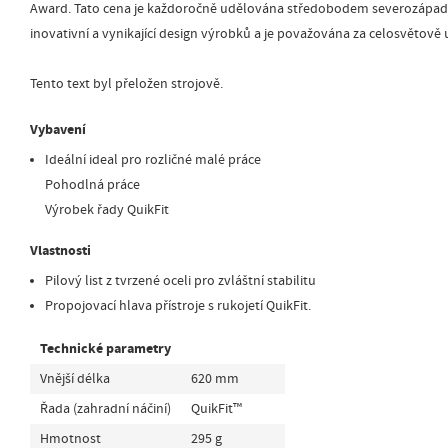
Award. Tato cena je každoročně udělována středobodem severozápad
inovativní a vynikající design výrobků a je považována za celosvětově
Tento text byl přeložen strojově.
Vybavení
Ideální ideal pro rozličné malé práce
Pohodlná práce
Výrobek řady QuikFit
Vlastnosti
Pilový list z tvrzené oceli pro zvláštní stabilitu
Propojovací hlava přístroje s rukojetí QuikFit.
Technické parametry
Vnější délka
620 mm
Řada (zahradní náčiní)
QuikFit™
Hmotnost
295 g