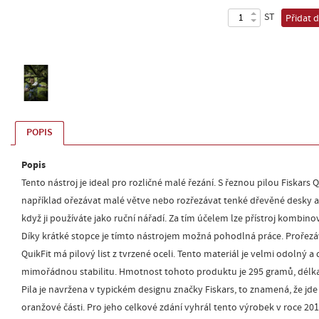
ST
Přidat 
POPIS
Popis
Tento nástroj je ideal pro rozličné malé řezání. S řeznou pilou Fiskars 
například ořezávat malé větve nebo rozřezávat tenké dřevěné desky a li
když ji používáte jako ruční nářadí. Za tím účelem lze přístroj kombinov
Díky krátké stopce je tímto nástrojem možná pohodlná práce. Prořezáv
QuikFit má pilový list z tvrzené oceli. Tento materiál je velmi odolný
mimořádnou stabilitu. Hmotnost tohoto produktu je 295 gramů, délka
Pila je navržena v typickém designu značky Fiskars, to znamená, že jde
oranžové části. Pro jeho celkové zdání vyhrál tento výrobek v roce 20